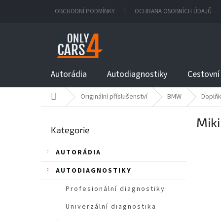
Přejít
OBCHODNÍ PODMÍNKY
OCHRANA OSOBNÍCH ÚDAJŮ
na
obsah
Autorádia
Autodiagnostiky
Cestovní
Domů
Originální příslušenství
BMW
Doplňk
P
Mik
Přeskočit
o
Kategorie
kategorie
s
t
AUTORÁDIA
r
a
AUTODIAGNOSTIKY
n
n
Profesionální diagnostiky
í
Univerzální diagnostika
p
a