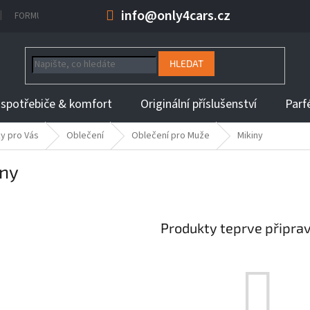
info@only4cars.cz
FORMULÁŘ NA ODSTOUPENÍ OD KUPNÍ SMLOUVY
INFORMACE K DOBĚ 
HLEDAT
 spotřebiče & komfort
Originální příslušenství
Parf
y pro Vás
Oblečení
Oblečení pro Muže
Mikiny
iny
Produkty teprve připra