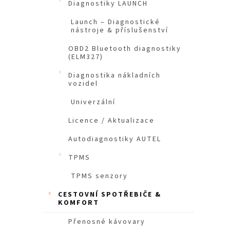
Diagnostiky LAUNCH
n
e
Launch – Diagnostické
nástroje & příslušenství
l
OBD2 Bluetooth diagnostiky
(ELM327)
Diagnostika nákladních
vozidel
Univerzální
Licence / Aktualizace
Autodiagnostiky AUTEL
TPMS
TPMS senzory
CESTOVNÍ SPOTŘEBIČE &
KOMFORT
Přenosné kávovary