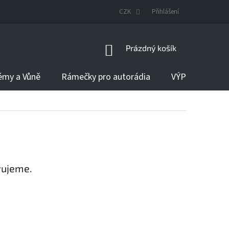
DODÁNÍ ZBOŽÍ
CZK
Přihlášení
NÁKUPNÍ
Prázdný košík
KOŠÍK
émy a Vůně
Rámečky pro autorádia
VÝPRODEJ
vujeme.