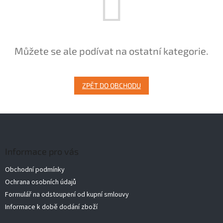
Můžete se ale podívat na ostatní kategorie.
ZPĚT DO OBCHODU
Z
á
p
a
Informace pro vás
t
Obchodní podmínky
í
Ochrana osobních údajů
Formulář na odstoupení od kupní smlouvy
Informace k době dodání zboží