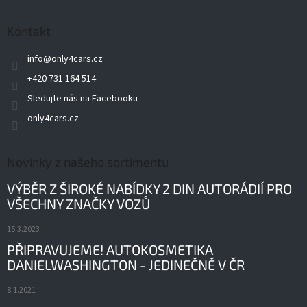
Kontakt
info
@
only4cars.cz
+420 731 164 514
Sledujte nás na Facebooku
only4cars.cz
Novinky z našeho sortimentu
VÝBĚR Z ŠIROKÉ NABÍDKY 2 DIN AUTORÁDIÍ PRO
VŠECHNY ZNAČKY VOZŮ
15.3.2023
PŘIPRAVUJEME! AUTOKOSMETIKA
DANIELWASHINGTON - JEDINEČNĚ V ČR
8.1.2021