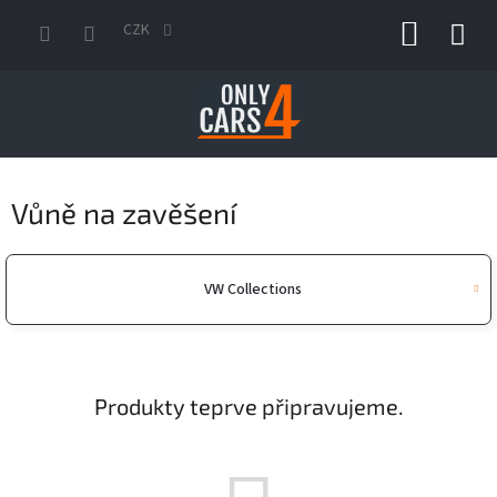
Přejít
NÁKUP
na
CZK
obsah
KOŠÍK
Vůně na zavěšení
VW Collections
Produkty teprve připravujeme.