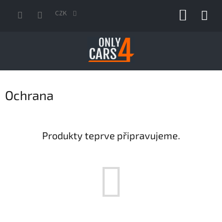
Přejít
NÁKUP
na
CZK
obsah
KOŠÍK
Ochrana
Produkty teprve připravujeme.