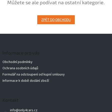
Můžete se ale podívat na ostatní kategorie.
ZPĚT DO OBCHODU
Z
á
p
a
Informace pro vás
t
Obchodní podmínky
í
Ochrana osobních údajů
Formulář na odstoupení od kupní smlouvy
Informace k době dodání zboží
Kontakt
info
@
only4cars.cz