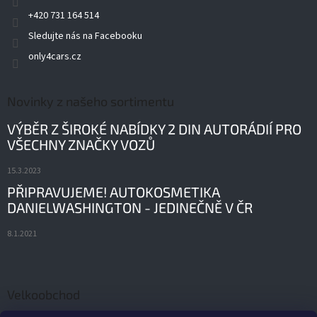
+420 731 164 514
Sledujte nás na Facebooku
only4cars.cz
Novinky z našeho sortimentu
VÝBĚR Z ŠIROKÉ NABÍDKY 2 DIN AUTORÁDIÍ PRO
VŠECHNY ZNAČKY VOZŮ
15.3.2023
PŘIPRAVUJEME! AUTOKOSMETIKA
DANIELWASHINGTON - JEDINEČNĚ V ČR
8.1.2021
Velkoobchod