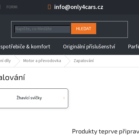
info@only4cars.cz
FORMULÁŘ NA ODSTOUPENÍ OD KUPNÍ SMLOUVY
INFORMACE K DOBĚ 
HLEDAT
 spotřebiče & komfort
Originální příslušenství
Parf
í díly
Motor a převodovka
Zapalování
alování
Žhavící svíčky
Produkty teprve připra