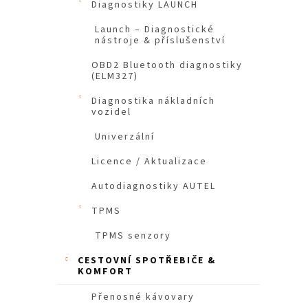
Diagnostiky LAUNCH
n
e
Launch – Diagnostické
nástroje & příslušenství
l
OBD2 Bluetooth diagnostiky
(ELM327)
Diagnostika nákladních
vozidel
Univerzální
Licence / Aktualizace
Autodiagnostiky AUTEL
TPMS
TPMS senzory
CESTOVNÍ SPOTŘEBIČE &
KOMFORT
Přenosné kávovary