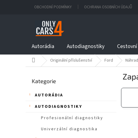
Přejít
OBCHODNÍ PODMÍNKY
OCHRANA OSOBNÍCH ÚDAJŮ
na
obsah
Autorádia
Autodiagnostiky
Cestovní
Domů
Originální příslušenství
Ford
Náhradn
P
Zap
Přeskočit
o
Kategorie
kategorie
s
t
AUTORÁDIA
r
a
AUTODIAGNOSTIKY
n
n
Profesionální diagnostiky
í
Univerzální diagnostika
p
a