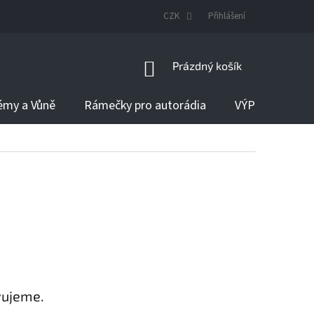
DODÁNÍ ZBOŽÍ
CZK
Přihlášení
NÁKUPNÍ
Prázdný košík
KOŠÍK
émy a Vůně
Rámečky pro autorádia
VÝPRODEJ
vujeme.