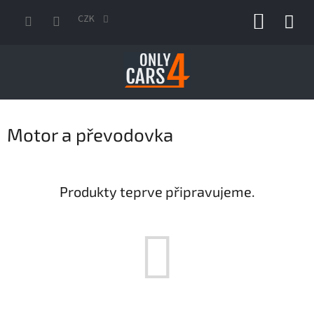
Přejít
NÁKUP
na
CZK
obsah
KOŠÍK
Motor a převodovka
Produkty teprve připravujeme.