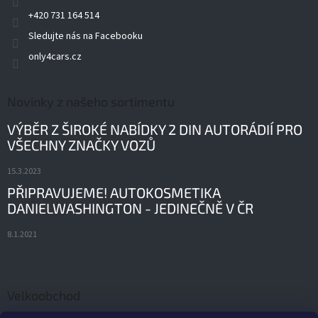
+420 731 164 514
Sledujte nás na Facebooku
only4cars.cz
Novinky z našeho sortimentu
VÝBĚR Z ŠIROKÉ NABÍDKY 2 DIN AUTORÁDIÍ PRO
VŠECHNY ZNAČKY VOZŮ
15.3.2023
PŘIPRAVUJEME! AUTOKOSMETIKA
DANIELWASHINGTON - JEDINEČNĚ V ČR
8.1.2021
Velkoobchod