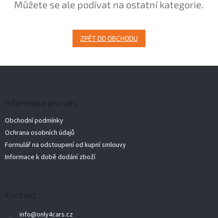
Můžete se ale podívat na ostatní kategorie.
ZPĚT DO OBCHODU
Z
á
p
a
Informace pro vás
t
Obchodní podmínky
í
Ochrana osobních údajů
Formulář na odstoupení od kupní smlouvy
Informace k době dodání zboží
Kontakt
info
@
only4cars.cz