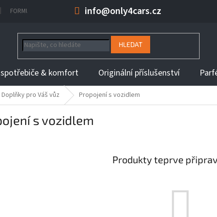
info@only4cars.cz
FORMULÁŘ NA ODSTOUPENÍ OD KUPNÍ SMLOUVY
INFORMACE K DOBĚ 
HLEDAT
 spotřebiče & komfort
Originální příslušenství
Parf
Doplňky pro Váš vůz
Propojení s vozidlem
ojení s vozidlem
Produkty teprve připra