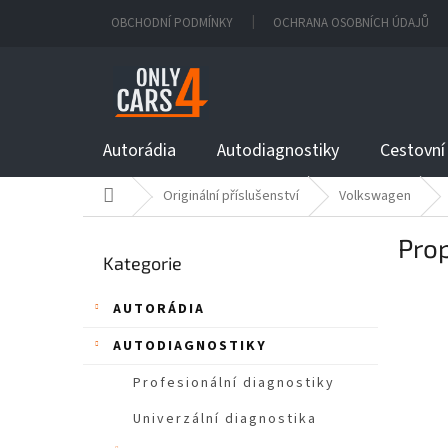
Přejít
OBCHODNÍ PODMÍNKY
OCHRANA OSOBNÍCH ÚDAJŮ
na
obsah
Autorádia
Autodiagnostiky
Cestovní
Domů
Originální příslušenství
Volkswagen
P
Prop
Přeskočit
o
Kategorie
kategorie
s
t
AUTORÁDIA
r
a
AUTODIAGNOSTIKY
n
n
Profesionální diagnostiky
í
Univerzální diagnostika
p
a