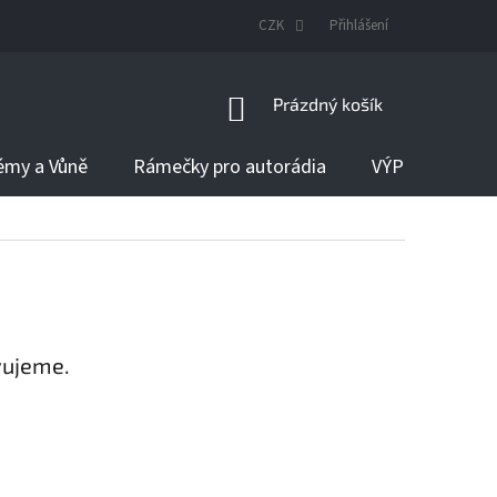
DODÁNÍ ZBOŽÍ
CZK
Přihlášení
NÁKUPNÍ
Prázdný košík
KOŠÍK
émy a Vůně
Rámečky pro autorádia
VÝPRODEJ
vujeme.