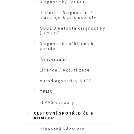
Diagnostiky LAUNCH
n
e
Launch – Diagnostické
nástroje & příslušenství
l
OBD2 Bluetooth diagnostiky
(ELM327)
Diagnostika nákladních
vozidel
Univerzální
Licence / Aktualizace
Autodiagnostiky AUTEL
TPMS
TPMS senzory
CESTOVNÍ SPOTŘEBIČE &
KOMFORT
Přenosné kávovary