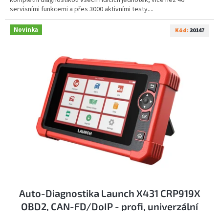
kompletní diagnostikou všech řídicích jednotek, více než 40
servisními funkcemi a přes 3000 aktivními testy....
Novinka
Kód:
30147
Auto-Diagnostika Launch X431 CRP919X
OBD2, CAN-FD/DoIP - profi, univerzální