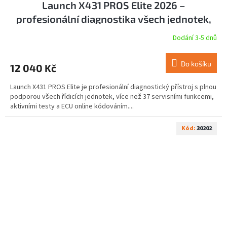
Launch X431 PROS Elite 2026 –
A
profesionální diagnostika všech jednotek,
R
37+ servisních funkcí, ECU kódování, Active
Dodání 3-5 dnů
Průměrné
Test, čeština
M
hodnocení
produktu
Do košíku
12 040 Kč
je
A
5,0
Launch X431 PROS Elite je profesionální diagnostický přístroj s plnou
z
podporou všech řídicích jednotek, více než 37 servisními funkcemi,
5
aktivními testy a ECU online kódováním....
hvězdiček.
Kód:
30202