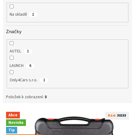
ů
Na skladě
2
Značky
AUTEL
1
LAUNCH
6
Only4Cars s.r.o.
1
Položek k zobrazení:
8
V
Akce
Kód:
30183
ý
Novinka
p
Tip
i