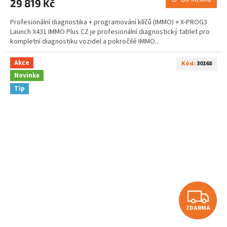
29 819 Kč
Profesionální diagnostika + programování klíčů (IMMO) + X-PROG3
Launch X431 IMMO Plus CZ je profesionální diagnostický tablet pro
kompletní diagnostiku vozidel a pokročilé IMMO...
Akce
Kód:
30168
Novinka
Tip
Z
ZDARMA
D