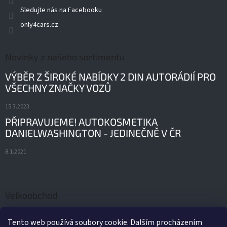
Sledujte nás na Facebooku
only4cars.cz
Novinky z našeho sortimentu
VÝBĚR Z ŠIROKÉ NABÍDKY 2 DIN AUTORÁDIÍ PRO
VŠECHNY ZNAČKY VOZŮ
15.3.2023
PŘIPRAVUJEME! AUTOKOSMETIKA
DANIELWASHINGTON - JEDINEČNĚ V ČR
8.1.2021
Velkoobchod
ORIGINÁLNÍ AUTODÍLY A PŘÍSLUŠENSTVÍ FORD
Tento web používá soubory cookie. Dalším procházením