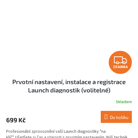
Z
ZDARMA
D
Prvotní nastavení, instalace a registrace
A
Launch diagnostik (volitelné)
R
Skladem
M
Do košíku
699 Kč
A
Profesionální zprovoznění vaší Launch diagnostiky "na
klíč". Ušetřete si čas a starosti s prvotním nastavením. Náš technik