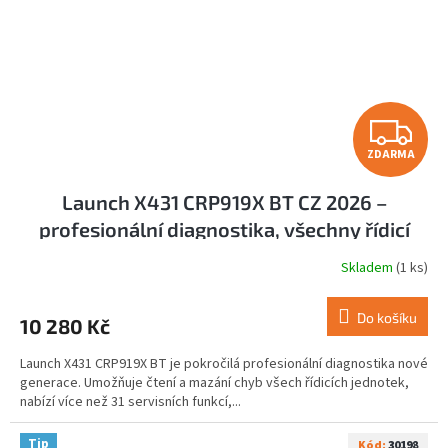
Z
ZDARMA
D
Launch X431 CRP919X BT CZ 2026 –
A
profesionální diagnostika, všechny řídicí
R
jednotky, aktivní testy, ECU kódování
Skladem
(1 ks)
Průměrné
M
hodnocení
produktu
Do košíku
10 280 Kč
je
A
5,0
Launch X431 CRP919X BT je pokročilá profesionální diagnostika nové
z
generace. Umožňuje čtení a mazání chyb všech řídicích jednotek,
5
nabízí více než 31 servisních funkcí,...
hvězdiček.
Tip
Kód:
30198