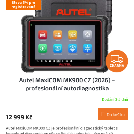
s
Sleva 5% pro
registrované
p
r
o
d
u
k
t
ů
Z
ZDARMA
D
Autel MaxiCOM MK900 CZ (2026) –
A
profesionální autodiagnostika
R
Dodání 3-5 dnů
M
Do košíku
12 999 Kč
A
Autel MaxiCOM MK900 CZ je profesionální diagnostický tablet s