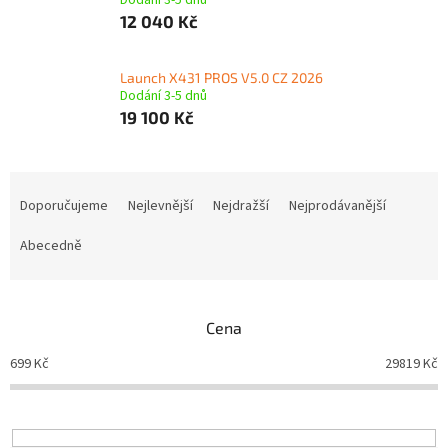
Dodání 3-5 dnů
12 040 Kč
Launch X431 PROS V5.0 CZ 2026
Dodání 3-5 dnů
19 100 Kč
Ř
a
Doporučujeme
Nejlevnější
Nejdražší
Nejprodávanější
z
e
Abecedně
n
í
p
Cena
r
o
699
Kč
29819
Kč
d
u
k
t