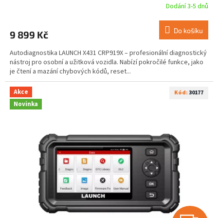
Dodání 3-5 dnů
Do košíku
9 899 Kč
Autodiagnostika LAUNCH X431 CRP919X – profesionální diagnostický
nástroj pro osobní a užitková vozidla. Nabízí pokročilé funkce, jako
je čtení a mazání chybových kódů, reset...
Akce
Kód:
30177
Novinka