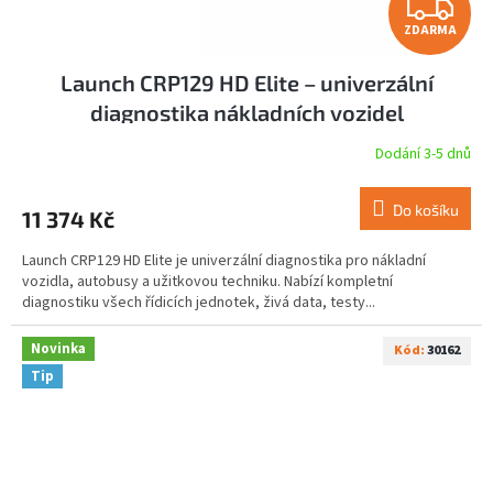
Z
ZDARMA
D
Launch CRP129 HD Elite – univerzální
A
diagnostika nákladních vozidel
R
Dodání 3-5 dnů
M
Do košíku
11 374 Kč
A
Launch CRP129 HD Elite je univerzální diagnostika pro nákladní
vozidla, autobusy a užitkovou techniku. Nabízí kompletní
diagnostiku všech řídicích jednotek, živá data, testy...
Novinka
Kód:
30162
Tip