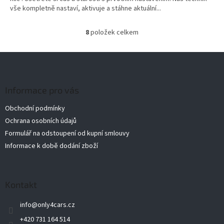
vše kompletně nastaví, aktivuje a stáhne aktuální...
8
položek celkem
O
v
l
Z
á
á
d
p
a
a
Informace pro vás
c
t
í
Obchodní podmínky
í
p
Ochrana osobních údajů
r
v
Formulář na odstoupení od kupní smlouvy
k
Informace k době dodání zboží
y
v
ý
p
Kontakt
i
s
info
@
only4cars.cz
u
+420 731 164 514