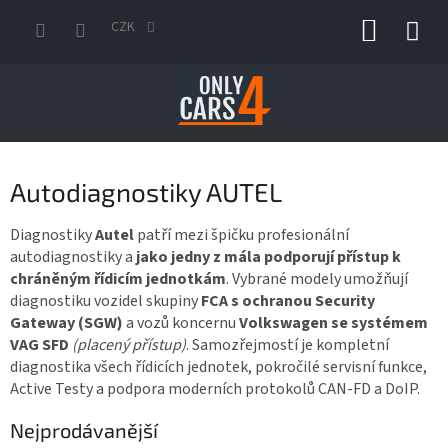
Přejít
NÁKUP
na
CZK
obsah
KOŠÍK
Autodiagnostiky AUTEL
Diagnostiky
Autel
patří mezi špičku profesionální
autodiagnostiky a
jako jedny z mála podporují přístup k
chráněným řídicím jednotkám
. Vybrané modely umožňují
diagnostiku vozidel skupiny
FCA s ochranou Security
Gateway (SGW)
a vozů koncernu
Volkswagen se systémem
VAG SFD
(placený přístup)
. Samozřejmostí je kompletní
diagnostika všech řídicích jednotek, pokročilé servisní funkce,
Active Testy a podpora moderních protokolů CAN-FD a DoIP.
Nejprodávanější