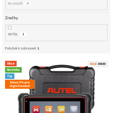
Na skladě
0
Značky
AUTEL
1
Položek k zobrazení:
1
V
Akce
Kód:
30183
ý
Novinka
p
Tip
i
s
Sleva 5% pro
registrované
p
r
o
d
u