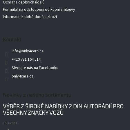
Ochrana osobních údajů
Formulář na odstoupení od kupní smlouvy
Informace k době dodání zboží
Kontakt
info
@
only4cars.cz
+420 731 164 514
Sledujte nás na Facebooku
only4cars.cz
Novinky z našeho sortimentu
VÝBĚR Z ŠIROKÉ NABÍDKY 2 DIN AUTORÁDIÍ PRO
VŠECHNY ZNAČKY VOZŮ
15.3.2023