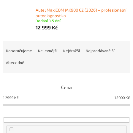
Autel MaxiCOM MK900 CZ (2026) – profesionální
autodiagnostika
Dodání 3-5 dnů
12 999 Kč
Ř
a
Doporučujeme
Nejlevnější
Nejdražší
Nejprodávanější
z
e
Abecedně
n
í
p
Cena
r
o
12999
Kč
13000
Kč
d
u
k
t
ů