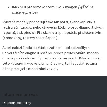
VAG SFD
pro vozy koncernu Volkswagen
(vyžaduje
placený přístup)
Vybrané modely podporují také
AutoVIN
, skenování VIN z
registrační značky nebo čárového kódu, tvorbu diagnostických
reportů, tisk přes Wi-Fi tiskárnu a spolupráci s příslušenstvím
(endoskopy, testery baterií apod.).
Autel nabízí široké portfolio zařízení – od pokročilých
univerzálních diagnostik až po vysoce profesionální modely
určené pro každodenní provoz v autoservisech. Díky tomu si v
této kategorii vybere jak menší servis, tak i specializovaná
dílna pracující s moderními vozidly.
Z
á
p
a
Informace pro vás
t
Obchodní podmínky
í