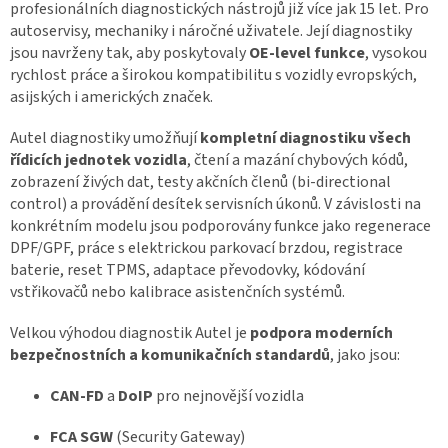
á
profesionálních diagnostických nástrojů již více jak 15 let. Pro
d
autoservisy, mechaniky i náročné uživatele. Její diagnostiky
a
jsou navrženy tak, aby poskytovaly
OE-level funkce
, vysokou
c
rychlost práce a širokou kompatibilitu s vozidly evropských,
í
asijských i amerických značek.
p
r
v
Autel diagnostiky umožňují
kompletní diagnostiku všech
k
řídicích jednotek vozidla
, čtení a mazání chybových kódů,
y
zobrazení živých dat, testy akčních členů (bi-directional
v
control) a provádění desítek servisních úkonů. V závislosti na
ý
konkrétním modelu jsou podporovány funkce jako regenerace
p
DPF/GPF, práce s elektrickou parkovací brzdou, registrace
i
s
baterie, reset TPMS, adaptace převodovky, kódování
u
vstřikovačů nebo kalibrace asistenčních systémů.
Velkou výhodou diagnostik Autel je
podpora moderních
bezpečnostních a komunikačních standardů
, jako jsou:
CAN-FD
a
DoIP
pro nejnovější vozidla
FCA SGW
(Security Gateway)