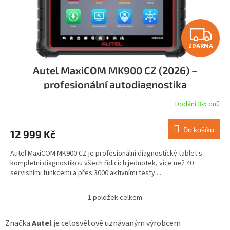
k
t
ů
Z
ZDARMA
D
Autel MaxiCOM MK900 CZ (2026) –
A
profesionální autodiagnostika
R
Dodání 3-5 dnů
M
Do košíku
12 999 Kč
A
Autel MaxiCOM MK900 CZ je profesionální diagnostický tablet s
kompletní diagnostikou všech řídicích jednotek, více než 40
servisními funkcemi a přes 3000 aktivními testy....
1
položek celkem
O
v
l
Značka
Autel
je celosvětově uznávaným výrobcem