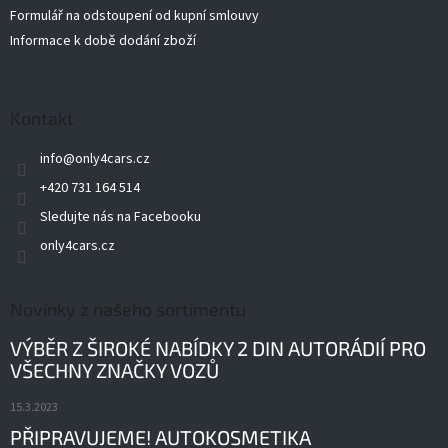
Formulář na odstoupení od kupní smlouvy
Informace k době dodání zboží
Kontakt
info
@
only4cars.cz
+420 731 164 514
Sledujte nás na Facebooku
only4cars.cz
Novinky z našeho sortimentu
VÝBĚR Z ŠIROKÉ NABÍDKY 2 DIN AUTORÁDIÍ PRO
VŠECHNY ZNAČKY VOZŮ
15.3.2023
PŘIPRAVUJEME! AUTOKOSMETIKA