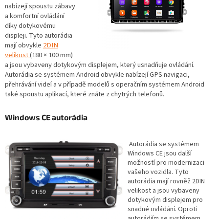
nabízejí spoustu zábavy
a komfortní ovládání
díky dotykovému
displeji. Tyto autorádia
mají obvykle
2DIN
velikost
(180 × 100 mm)
a jsou vybaveny dotykovým displejem, který usnadňuje ovládání.
Autorádia se systémem Android obvykle nabízejí GPS navigaci,
přehrávání videí a v případě modelů s operačním systémem Android
také spoustu aplikací, které znáte z chytrých telefonů.
Windows CE autorádia
Autorádia se systémem
Windows CE jsou další
možností pro modernizaci
vašeho vozidla. Tyto
autorádia mají rovněž 2DIN
velikost a jsou vybaveny
dotykovým displejem pro
snadné ovládání. Oproti
autorádiím se systémem