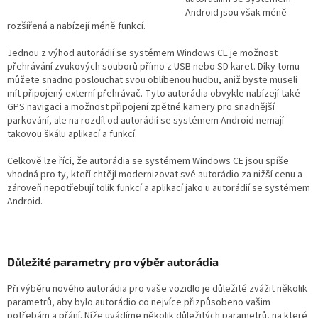
Android jsou však méně
rozšířená a nabízejí méně funkcí.
Jednou z výhod autorádií se systémem Windows CE je možnost
přehrávání zvukových souborů přímo z USB nebo SD karet. Díky tomu
můžete snadno poslouchat svou oblíbenou hudbu, aniž byste museli
mít připojený externí přehrávač. Tyto autorádia obvykle nabízejí také
GPS navigaci a možnost připojení zpětné kamery pro snadnější
parkování, ale na rozdíl od autorádií se systémem Android nemají
takovou škálu aplikací a funkcí.
Celkově lze říci, že autorádia se systémem Windows CE jsou spíše
vhodná pro ty, kteří chtějí modernizovat své autorádio za nižší cenu a
zároveň nepotřebují tolik funkcí a aplikací jako u autorádií se systémem
Android.
Důležité parametry pro výběr autorádia
Při výběru nového autorádia pro vaše vozidlo je důležité zvážit několik
parametrů, aby bylo autorádio co nejvíce přizpůsobeno vašim
potřebám a přání. Níže uvádíme několik důležitých parametrů, na které