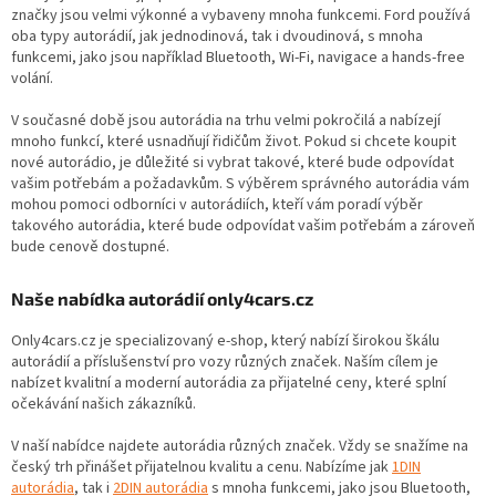
značky jsou velmi výkonné a vybaveny mnoha funkcemi. Ford používá
oba typy autorádií, jak jednodinová, tak i dvoudinová, s mnoha
funkcemi, jako jsou například Bluetooth, Wi-Fi, navigace a hands-free
volání.
V současné době jsou autorádia na trhu velmi pokročilá a nabízejí
mnoho funkcí, které usnadňují řidičům život. Pokud si chcete koupit
nové autorádio, je důležité si vybrat takové, které bude odpovídat
vašim potřebám a požadavkům. S výběrem správného autorádia vám
mohou pomoci odborníci v autorádiích, kteří vám poradí výběr
takového autorádia, které bude odpovídat vašim potřebám a zároveň
bude cenově dostupné.
Naše nabídka autorádií only4cars.cz
Only4cars.cz je specializovaný e-shop, který nabízí širokou škálu
autorádií a příslušenství pro vozy různých značek. Naším cílem je
nabízet kvalitní a moderní autorádia za přijatelné ceny, které splní
očekávání našich zákazníků.
V naší nabídce najdete autorádia různých značek. Vždy se snažíme na
český trh přinášet přijatelnou kvalitu a cenu. Nabízíme jak
1DIN
autorádia
, tak i
2DIN autorádia
s mnoha funkcemi, jako jsou Bluetooth,