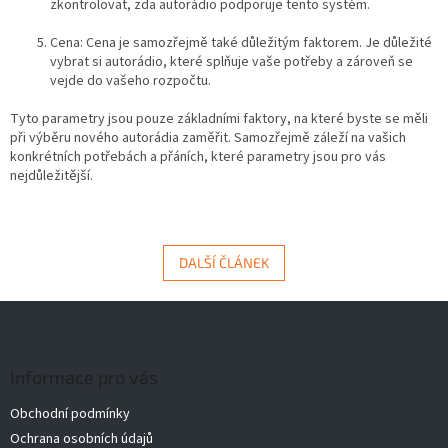
zkontrolovat, zda autorádio podporuje tento systém.
Cena: Cena je samozřejmě také důležitým faktorem. Je důležité
vybrat si autorádio, které splňuje vaše potřeby a zároveň se
vejde do vašeho rozpočtu.
Tyto parametry jsou pouze základními faktory, na které byste se měli
při výběru nového autorádia zaměřit. Samozřejmě záleží na vašich
konkrétních potřebách a přáních, které parametry jsou pro vás
nejdůležitější.
DALŠÍ ČLÁNEK
Z
á
p
a
Informace pro vás
t
Obchodní podmínky
í
Ochrana osobních údajů