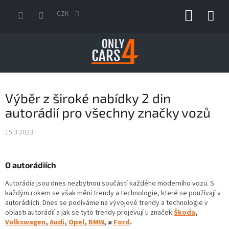
Přejít
NÁKUP
na
CZK
obsah
KOŠÍK
Výběr z široké nabídky 2 din
autorádií pro všechny značky vozů
15.3.2023
O autorádiích
Autorádia jsou dnes nezbytnou součástí každého moderního vozu. S
každým rokem se však mění trendy a technologie, které se používají v
autorádiích. Dnes se podíváme na vývojové trendy a technologie v
oblasti autorádií a jak se tyto trendy projevují u značek
Škoda
,
Volkswagen
,
Audi
,
Opel
,
BMW
, a
Ford
.