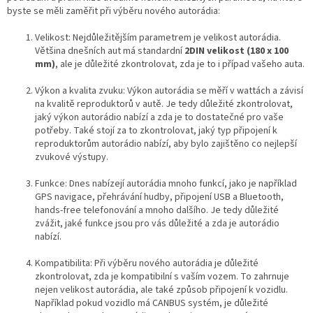
byste se měli zaměřit při výběru nového autorádia:
Velikost: Nejdůležitějším parametrem je velikost autorádia.
Většina dnešních aut má standardní
2DIN velikost (180 x 100
mm)
, ale je důležité zkontrolovat, zda je to i případ vašeho auta.
Výkon a kvalita zvuku: Výkon autorádia se měří v wattách a závisí
na kvalitě reproduktorů v autě. Je tedy důležité zkontrolovat,
jaký výkon autorádio nabízí a zda je to dostatečné pro vaše
potřeby. Také stojí za to zkontrolovat, jaký typ připojení k
reproduktorům autorádio nabízí, aby bylo zajištěno co nejlepší
zvukové výstupy.
Funkce: Dnes nabízejí autorádia mnoho funkcí, jako je například
GPS navigace, přehrávání hudby, připojení USB a Bluetooth,
hands-free telefonování a mnoho dalšího. Je tedy důležité
zvážit, jaké funkce jsou pro vás důležité a zda je autorádio
nabízí.
Kompatibilita: Při výběru nového autorádia je důležité
zkontrolovat, zda je kompatibilní s vaším vozem. To zahrnuje
nejen velikost autorádia, ale také způsob připojení k vozidlu.
Například pokud vozidlo má CANBUS systém, je důležité