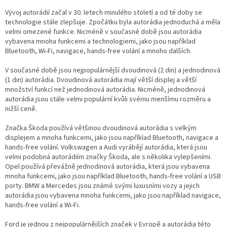
Vývoj autorádií začal v 30. letech minulého století a od té doby se
technologie stále zlepšuje. Zpočátku byla autorádia jednoduchá a měla
velmi omezené funkce. Nicméně v současné době jsou autorádia
vybavena mnoha funkcemi a technologiemi, jako jsou například
Bluetooth, Wi-Fi, navigace, hands-free volání a mnoho dalších.
V současné době jsou nejpopulárnější dvoudinová (2 din) a jednodinová
(1 din) autorádia. Dvoudinová autorádia mají větší displej a větší
množství funkcí než jednodinová autorádia. Nicméně, jednodinová
autorádia jsou stále velmi populární kvůli svému menšímu rozměru a
nižší ceně.
Značka Škoda používá většinou dvoudinová autorádia s velkým
displejem a mnoha funkcemi, jako jsou například Bluetooth, navigace a
hands-free volání. Volkswagen a Audi vyrábějí autorádia, která jsou
velmi podobná autorádiím značky Škoda, ale s několika vylepšeními.
Opel používá převážně jednodinová autorádia, která jsou vybavena
mnoha funkcemi, jako jsou například Bluetooth, hands-free volání a USB
porty. BMW a Mercedes jsou známé svými luxusními vozy a jejich
autorádia jsou vybavena mnoha funkcemi, jako jsou například navigace,
hands-free volání a Wi-Fi.
Ford je jednou z nejpopulárnějších značek v Evropě a autorádia této