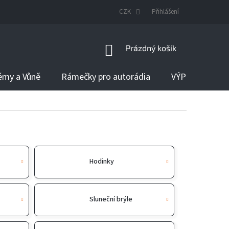
DODÁNÍ ZBOŽÍ
CZK
Přihlášení
NÁKUPNÍ
Prázdný košík
KOŠÍK
émy a Vůně
Rámečky pro autorádia
VÝPRODEJ
Hodinky
Sluneční brýle