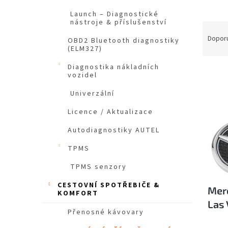
Launch – Diagnostické
nástroje & příslušenství
Ř
a
Dopor
OBD2 Bluetooth diagnostiky
z
(ELM327)
e
Diagnostika nákladních
V
n
vozidel
ý
í
p
p
Univerzální
i
r
Licence / Aktualizace
s
o
p
d
Autodiagnostiky AUTEL
r
u
o
TPMS
k
d
t
TPMS senzory
u
ů
k
CESTOVNÍ SPOTŘEBIČE &
Mer
t
KOMFORT
Las
ů
Přenosné kávovary