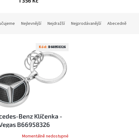
1 356 Kč
učujeme
Nejlevnější
Nejdražší
Nejprodávanější
Abecedně
Kód:
B66958326
cedes-Benz Klíčenka -
 Vegas B66958326
Momentálně nedostupné