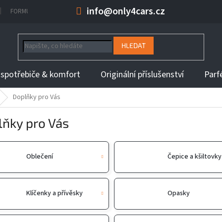
info@only4cars.cz
FORMULÁŘ NA ODSTOUPENÍ OD KUPNÍ SMLOUVY
INFORMACE K DOBĚ 
HLEDAT
 spotřebiče & komfort
Originální příslušenství
Parf
Doplňky pro Vás
lňky pro Vás
Oblečení
Čepice a kšiltovky
Klíčenky a přívěsky
Opasky