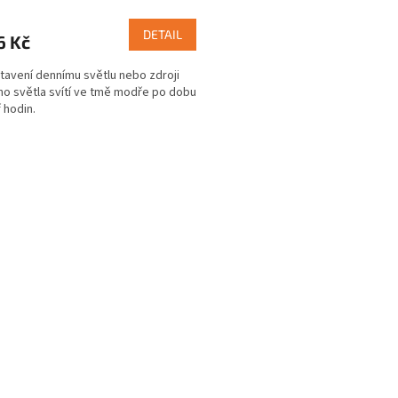
DETAIL
6 Kč
tavení dennímu světlu nebo zdroji
o světla svítí ve tmě modře po dobu
 hodin.
O
v
l
á
d
a
c
í
p
r
v
k
y
v
ý