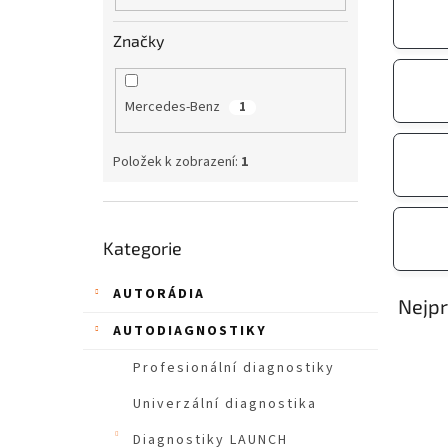
n
Značky
e
l
Mercedes-Benz
1
Položek k zobrazení:
1
Přeskočit
Kategorie
kategorie
AUTORÁDIA
Nejpr
AUTODIAGNOSTIKY
Profesionální diagnostiky
Univerzální diagnostika
Diagnostiky LAUNCH