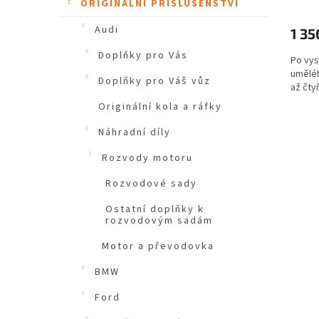
ORIGINÁLNÍ PŘÍSLUŠENSTVÍ
Audi
1 35
Doplňky pro Vás
Po vys
uměléh
Doplňky pro Váš vůz
až čtyř
Originální kola a ráfky
Náhradní díly
Rozvody motoru
Rozvodové sady
Ostatní doplňky k
rozvodovým sadám
Motor a převodovka
BMW
Ford