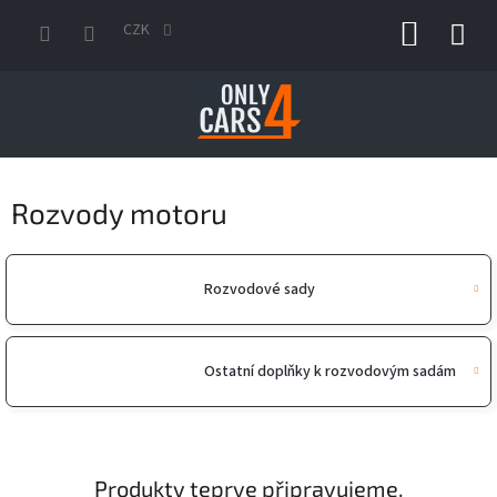
Přejít
NÁKUP
na
CZK
obsah
KOŠÍK
Rozvody motoru
Rozvodové sady
Ostatní doplňky k rozvodovým sadám
Produkty teprve připravujeme.