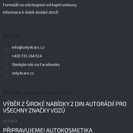
Formulář na odstoupení od kupní smlouvy
Informace k době dodání zboží
Kontakt
info
@
only4cars.cz
+420 731 164 514
Sledujte nás na Facebooku
only4cars.cz
Novinky z našeho sortimentu
VÝBĚR Z ŠIROKÉ NABÍDKY 2 DIN AUTORÁDIÍ PRO
VŠECHNY ZNAČKY VOZŮ
15.3.2023
PŘIPRAVUJEME! AUTOKOSMETIKA