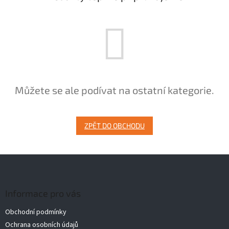
Můžete se ale podívat na ostatní kategorie.
ZPĚT DO OBCHODU
Z
á
p
a
Informace pro vás
t
Obchodní podmínky
í
Ochrana osobních údajů