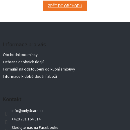
ZPĚT DO OBCHODU
Z
á
p
a
Informace pro vás
t
Obchodní podmínky
í
Ochrana osobních údajů
Formulář na odstoupení od kupní smlouvy
Informace k době dodání zboží
Kontakt
info
@
only4cars.cz
+420 731 164 514
Sledujte nás na Facebooku