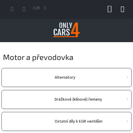
Přejít
NÁKUP
na
CZK
obsah
KOŠÍK
Motor a převodovka
Alternátory
Drážkové (klínové) řemeny
Ostatní díly k EGR ventilům