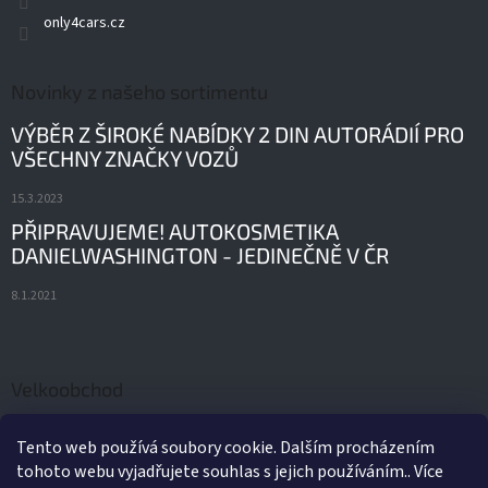
only4cars.cz
Novinky z našeho sortimentu
VÝBĚR Z ŠIROKÉ NABÍDKY 2 DIN AUTORÁDIÍ PRO
VŠECHNY ZNAČKY VOZŮ
15.3.2023
PŘIPRAVUJEME! AUTOKOSMETIKA
DANIELWASHINGTON - JEDINEČNĚ V ČR
8.1.2021
Velkoobchod
ORIGINÁLNÍ AUTODÍLY A PŘÍSLUŠENSTVÍ FORD
Tento web používá soubory cookie. Dalším procházením
tohoto webu vyjadřujete souhlas s jejich používáním.. Více
21.2.2022