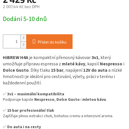
2 007,44 Kč bez DPH
Měrná
Dodání 5-10 dnů
cena:
Přidat do košíku
HiBREW H4A
je kompaktní přenosný kávovar
3v1
, který
umožňuje přípravu espressa z
mleté kávy
, kapslí
Nespresso
i
Dolce Gusto
. Díky tlaku
15 bar
, napájení
12V do auta
a nízké
hmotnosti je ideální pro cestování, výlety, práci v terénu i
každodenní použití.
✅
3v1 – maximální kompatibilita
Podporuje kapsle
Nespresso
,
Dolce Gusto
i
mletou kávu
.
✅
15 bar profesionální tlak
Zajišťuje plnou extrakci chuti, bohatou cremu a intenzivní aroma.
✅
Do auta i na cesty