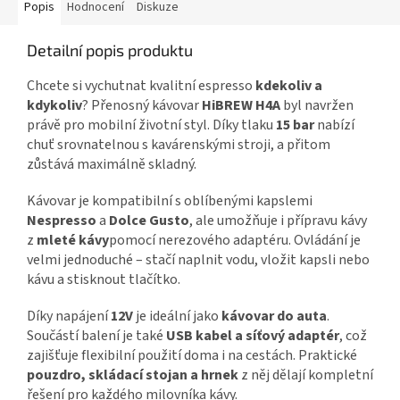
Popis
Hodnocení
Diskuze
Detailní popis produktu
Chcete si vychutnat kvalitní espresso
kdekoliv a
kdykoliv
? Přenosný kávovar
HiBREW H4A
byl navržen
právě pro mobilní životní styl. Díky tlaku
15 bar
nabízí
chuť srovnatelnou s kavárenskými stroji, a přitom
zůstává maximálně skladný.
Kávovar je kompatibilní s oblíbenými kapslemi
Nespresso
a
Dolce Gusto
, ale umožňuje i přípravu kávy
z
mleté kávy
pomocí nerezového adaptéru. Ovládání je
velmi jednoduché – stačí naplnit vodu, vložit kapsli nebo
kávu a stisknout tlačítko.
Díky napájení
12V
je ideální jako
kávovar do auta
.
Součástí balení je také
USB kabel a síťový adaptér
, což
zajišťuje flexibilní použití doma i na cestách. Praktické
pouzdro, skládací stojan a hrnek
z něj dělají kompletní
řešení pro každého milovníka kávy.