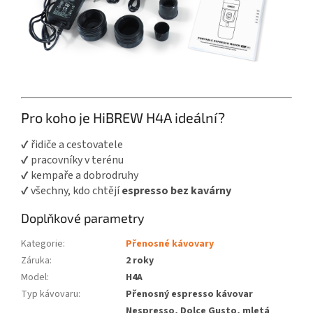
Pro koho je HiBREW H4A ideální?
✔ řidiče a cestovatele
✔ pracovníky v terénu
✔ kempaře a dobrodruhy
✔ všechny, kdo chtějí
espresso bez kavárny
Doplňkové parametry
Kategorie
:
Přenosné kávovary
Záruka
:
2 roky
Model
:
H4A
Typ kávovaru
:
Přenosný espresso kávovar
Nespresso, Dolce Gusto, mletá