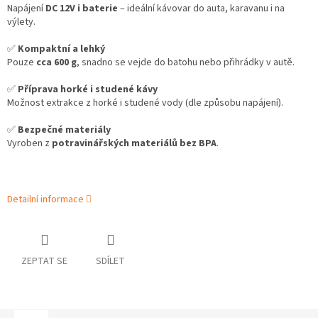
Napájení
DC 12V i baterie
– ideální kávovar do auta, karavanu i na
výlety.
✅
Kompaktní a lehký
Pouze
cca 600 g
, snadno se vejde do batohu nebo přihrádky v autě.
✅
Příprava horké i studené kávy
Možnost extrakce z horké i studené vody (dle způsobu napájení).
✅
Bezpečné materiály
Vyroben z
potravinářských materiálů bez BPA
.
Detailní informace
ZEPTAT SE
SDÍLET