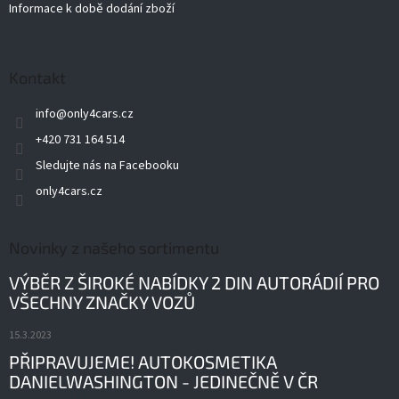
Informace k době dodání zboží
Kontakt
info
@
only4cars.cz
+420 731 164 514
Sledujte nás na Facebooku
only4cars.cz
Novinky z našeho sortimentu
VÝBĚR Z ŠIROKÉ NABÍDKY 2 DIN AUTORÁDIÍ PRO
VŠECHNY ZNAČKY VOZŮ
15.3.2023
PŘIPRAVUJEME! AUTOKOSMETIKA
DANIELWASHINGTON - JEDINEČNĚ V ČR