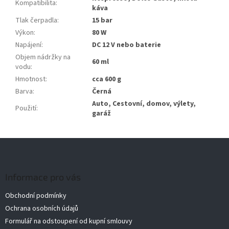
Kompatibilita
:
káva
Tlak čerpadla
:
15 bar
Výkon
:
80 W
Napájení
:
DC 12 V nebo baterie
Objem nádržky na
60 ml
vodu
:
Hmotnost
:
cca 600 g
Barva
:
Černá
Auto, Cestovní, domov, výlety,
Použití
:
garáž
Z
á
p
a
Informace pro vás
t
Obchodní podmínky
í
Ochrana osobních údajů
Formulář na odstoupení od kupní smlouvy