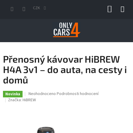
Přejít
NÁKUP
na
CZK
obsah
KOŠÍK
Přenosný kávovar HiBREW
H4A 3v1 – do auta, na cesty i
domů
Průměrné
Neohodnoceno
Podrobnosti hodnocení
Novinka
hodnocení
Značka:
HiBREW
produktu
je
0,0
z
5