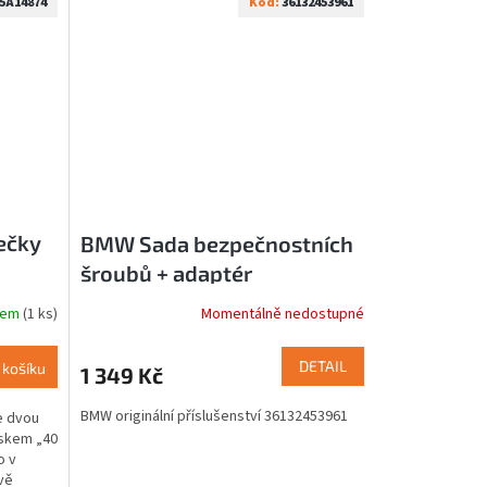
5A14874
Kód:
36132453961
ečky
BMW Sada bezpečnostních
šroubů + adaptér
36132453961
dem
(1 ks)
Momentálně nedostupné
DETAIL
 košíku
1 349 Kč
BMW originální příslušenství 36132453961
e dvou
iskem „40
o v
vě