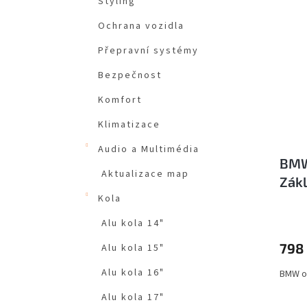
Styling
Ochrana vozidla
Přepravní systémy
Bezpečnost
Komfort
Klimatizace
Audio a Multimédia
BMW
Aktualizace map
Zákl
519
Kola
Alu kola 14"
798
Alu kola 15"
Alu kola 16"
BMW or
Alu kola 17"