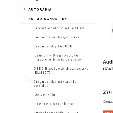
V
n
ý
í
AUTORÁDIA
p
p
i
AUTODIAGNOSTIKY
r
s
o
Profesionální diagnostiky
p
d
r
u
Univerzální diagnostika
o
k
Diagnostiky LAUNCH
d
t
u
ů
Launch – Diagnostické
k
nástroje & příslušenství
Audi
t
dávk
OBD2 Bluetooth diagnostiky
ů
(ELM327)
- or
Diagnostika nákladních
vozidel
274
Univerzální
Černá,
Licence / Aktualizace