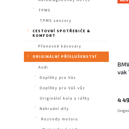
Autodiagnostiky AUTEL
Akce
TPMS
TPMS senzory
CESTOVNÍ SPOTŘEBIČE &
KOMFORT
Přenosné kávovary
ORIGINÁLNÍ PŘÍSLUŠENSTVÍ
BMW
Audi
vak
Doplňky pro Vás
Doplňky pro Váš vůz
Originální kola a ráfky
4 4
Náhradní díly
Origin
Rozvody motoru