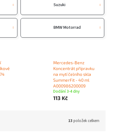
Suzuki
BMW Motorrad
í
Mercedes-Benz
íkové
Koncentrát přípravku
874
na mytí čelního skla
SummerFit - 40 ml
A000986200009
Dodání 3-4 dny
113 Kč
13
položek celkem