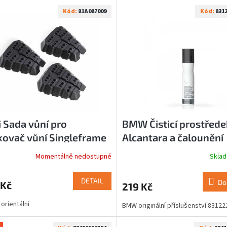
Kód:
81A087009
Kód:
831
 Sada vůní pro
BMW Čisticí prostřede
ovač vůní Singleframe
Alcantara a čalounění
ientální 81A087009
83122288907
Momentálně nedostupné
Skla
DETAIL
Do
 Kč
219 Kč
 orientální
BMW originální příslušenství 8312