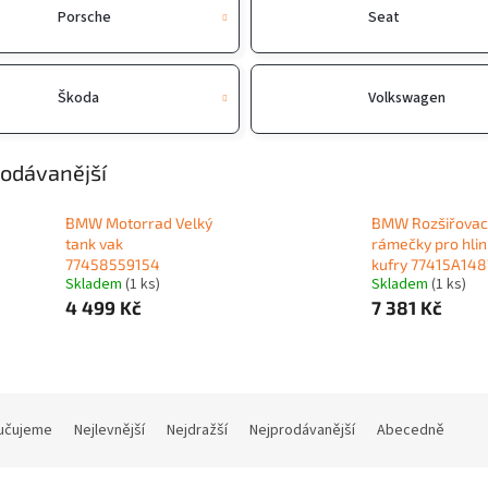
Porsche
Seat
Škoda
Volkswagen
odávanější
BMW Motorrad Velký
BMW Rozšiřovac
tank vak
rámečky pro hlin
77458559154
kufry 77415A14
Skladem
(1 ks)
Skladem
(1 ks)
4 499 Kč
7 381 Kč
učujeme
Nejlevnější
Nejdražší
Nejprodávanější
Abecedně