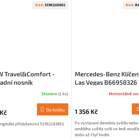
Kód:
51952183852
Kód:
B6
 Travel&Comfort -
Mercedes-Benz Klíčen
adní nosník
Las Vegas B66958326
52183852
Skladem
(1 ks)
Momentálně ne
Do košíku
1 356 Kč
 Kč
Po vystavení dennímu světlu nebo 
iginální příslušenství 51952183852
umělého světla svítí ve tmě modř
dobu až čtyř hodin.