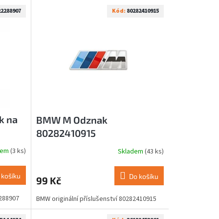
22288907
Kód:
80282410915
k na
BMW M Odznak
80282410915
dem
(3 ks)
Skladem
(43 ks)
 košíku
Do košíku
99 Kč
2288907
BMW originální příslušenství 80282410915