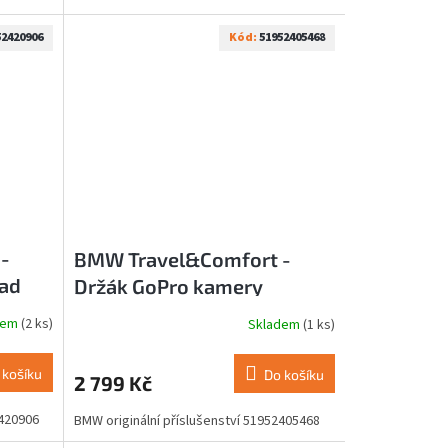
52420906
Kód:
51952405468
-
BMW Travel&Comfort -
Pad
Držák GoPro kamery
51952405468
dem
(2 ks)
Skladem
(1 ks)
 košíku
Do košíku
2 799 Kč
2420906
BMW originální příslušenství 51952405468