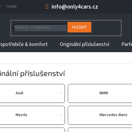
info@only4cars.cz
FORMULÁŘ NA ODSTOUPENÍ OD KUPNÍ SMLOUVY
INFORMACE K DOBĚ 
HLEDAT
 spotřebiče & komfort
Originální příslušenství
Parf
inální příslušenství
Audi
BMW
Mazda
Mercedes-Benz