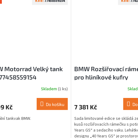
Kód:
77458559154
Kód:
7741
 Motorrad Velký tank
BMW Rozšiřovací rám
 77458559154
pro hliníkové kufry
77415A14874
Skladem
(1 ks)
Skla
Do košíku
Do
99 Kč
7 381 Kč
ální tankvak BMW.
Sada limitované edice se skládá z
kusů rozšiřovacích rámečku s pot
Years GS“ a sedacího vaku. Lehátk
designu „40 Years GS“ je prostoro