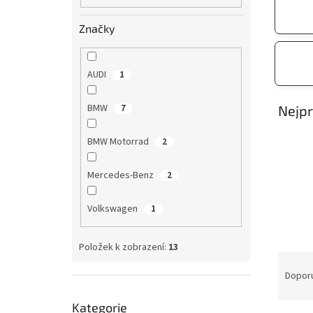
n
Značky
e
l
AUDI
1
BMW
7
Nejpr
BMW Motorrad
2
Mercedes-Benz
2
Volkswagen
1
Položek k zobrazení:
13
Ř
a
Dopor
z
Přeskočit
e
Kategorie
kategorie