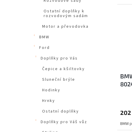
Rozvodové sady
Ostatní doplňky k
rozvodovým sadám
Motor a převodovka
BMW
Ford
Doplňky pro Vás
Čepice a kšiltovky
BMW
Sluneční brýle
802
Hodinky
Hrnky
Ostatní doplňky
202
Doplňky pro Váš vůz
BMW př