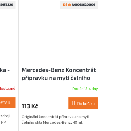
6958326
Kód:
A000986200009
ka -
Mercedes-Benz Koncentrát
přípravku na mytí čelního
skla SummerFit - 40 ml
dostupné
Dodání 3-4 dny
A000986200009
DETAIL
Do košíku
113 Kč
zdroji
Originální koncentrát přípravku na mytí
e po
čelního skla Mercedes-Benz, 40 ml.