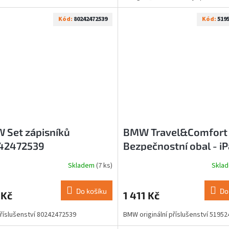
úsporné a lze jej...
Kód:
80242472539
Kód:
519
 Set zápisníků
BMW Travel&Comfort 
42472539
Bezpečnostní obal - i
AIR 2 51952420906
Skladem
(7 ks)
Skla
Do košíku
Do
 Kč
1 411 Kč
íslušenství 80242472539
BMW originální příslušenství 5195