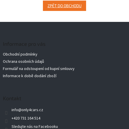
ZPĚT DO OBCHODU
Z
á
p
a
Informace pro vás
t
Obchodní podmínky
í
Ochrana osobních údajů
Formulář na odstoupení od kupní smlouvy
Informace k době dodání zboží
Kontakt
info
@
only4cars.cz
+420 731 164 514
Sledujte nás na Facebooku