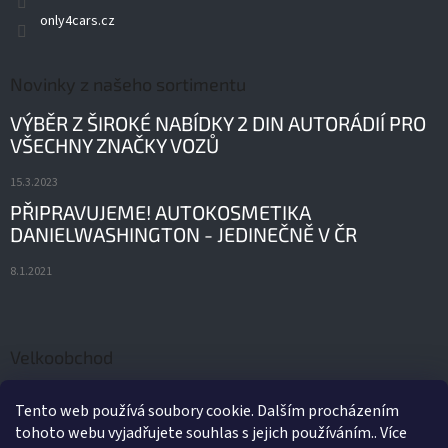
only4cars.cz
Novinky z našeho sortimentu
VÝBĚR Z ŠIROKÉ NABÍDKY 2 DIN AUTORÁDIÍ PRO
VŠECHNY ZNAČKY VOZŮ
15.3.2023
PŘIPRAVUJEME! AUTOKOSMETIKA
DANIELWASHINGTON - JEDINEČNĚ V ČR
8.1.2021
Velkoobchod
ORIGINÁLNÍ AUTODÍLY A PŘÍSLUŠENSTVÍ FORD
Tento web používá soubory cookie. Dalším procházením
tohoto webu vyjadřujete souhlas s jejich používáním.. Více
21.2.2022