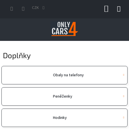
Přejít
NÁKUP
na
CZK
obsah
KOŠÍK
Doplňky
Obaly na telefony
Peněženky
Hodinky