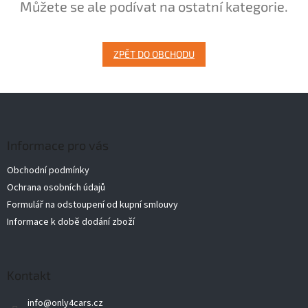
Můžete se ale podívat na ostatní kategorie.
ZPĚT DO OBCHODU
Z
á
p
a
Informace pro vás
t
Obchodní podmínky
í
Ochrana osobních údajů
Formulář na odstoupení od kupní smlouvy
Informace k době dodání zboží
Kontakt
info
@
only4cars.cz