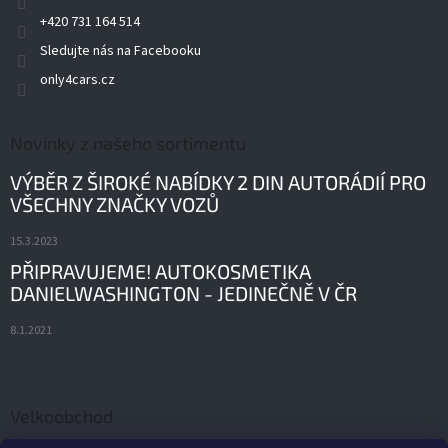
+420 731 164 514
Sledujte nás na Facebooku
only4cars.cz
Novinky z našeho sortimentu
VÝBĚR Z ŠIROKÉ NABÍDKY 2 DIN AUTORÁDIÍ PRO
VŠECHNY ZNAČKY VOZŮ
15.3.2023
PŘIPRAVUJEME! AUTOKOSMETIKA
DANIELWASHINGTON - JEDINEČNĚ V ČR
8.1.2021
Velkoobchod