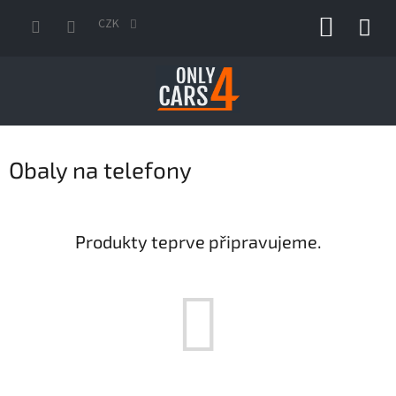
Přejít
NÁKUP
na
CZK
obsah
KOŠÍK
Obaly na telefony
Produkty teprve připravujeme.