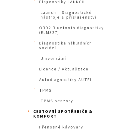
Diagnostiky LAUNCH
n
e
Launch – Diagnostické
nástroje & příslušenství
l
OBD2 Bluetooth diagnostiky
(ELM327)
Diagnostika nákladních
vozidel
Univerzální
Licence / Aktualizace
Autodiagnostiky AUTEL
TPMS
TPMS senzory
CESTOVNÍ SPOTŘEBIČE &
KOMFORT
Přenosné kávovary