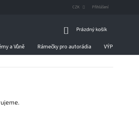
DODÁNÍ ZBOŽÍ
CZK
Přihlášení
NÁKUPNÍ
Prázdný košík
KOŠÍK
émy a Vůně
Rámečky pro autorádia
VÝPRODEJ
vujeme.