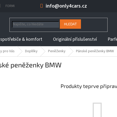
info@only4cars.cz
FORMULÁŘ NA ODSTOUPENÍ OD KUPNÍ SMLOUVY
INFORMACE K DOBĚ 
HLEDAT
 spotřebiče & komfort
Originální příslušenství
Parf
y pro Vás
Doplňky
Peněženky
Pánské peněženky BMW
ské peněženky BMW
Produkty teprve připra