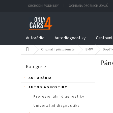
Přejít
OBCHODNÍ PODMÍNKY
OCHRANA OSOBNÍCH ÚDAJŮ
na
obsah
Autorádia
Autodiagnostiky
Cestovní
Domů
Originální příslušenství
BMW
Doplňk
P
Pán
Přeskočit
o
Kategorie
kategorie
s
t
AUTORÁDIA
r
a
AUTODIAGNOSTIKY
n
n
Profesionální diagnostiky
í
Univerzální diagnostika
p
a