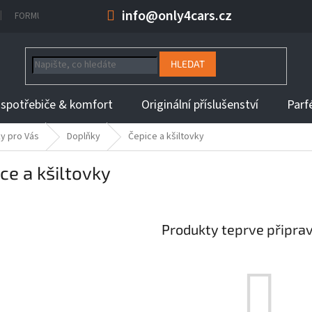
info@only4cars.cz
FORMULÁŘ NA ODSTOUPENÍ OD KUPNÍ SMLOUVY
INFORMACE K DOBĚ 
HLEDAT
 spotřebiče & komfort
Originální příslušenství
Parf
y pro Vás
Doplňky
Čepice a kšiltovky
ce a kšiltovky
Produkty teprve připra