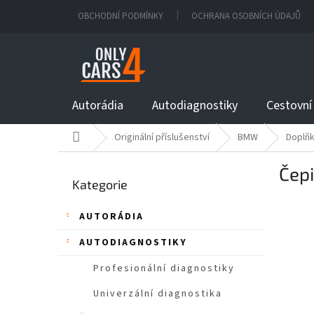
Přejít
OBCHODNÍ PODMÍNKY
OCHRANA OSOBNÍCH ÚDAJŮ
na
obsah
Autorádia
Autodiagnostiky
Cestovní
Domů
Originální příslušenství
BMW
Doplňk
P
Čepi
Přeskočit
o
Kategorie
kategorie
s
t
AUTORÁDIA
r
a
AUTODIAGNOSTIKY
n
n
Profesionální diagnostiky
í
Univerzální diagnostika
p
a