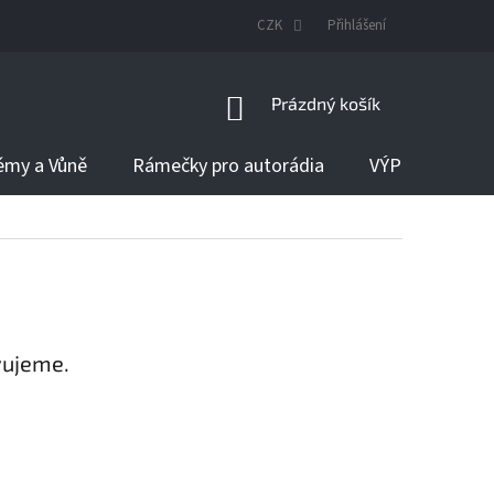
DODÁNÍ ZBOŽÍ
CZK
Přihlášení
NÁKUPNÍ
Prázdný košík
KOŠÍK
émy a Vůně
Rámečky pro autorádia
VÝPRODEJ
vujeme.