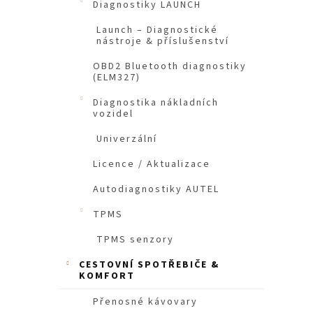
Diagnostiky LAUNCH
n
e
Launch – Diagnostické
nástroje & příslušenství
l
OBD2 Bluetooth diagnostiky
(ELM327)
Diagnostika nákladních
vozidel
Univerzální
Licence / Aktualizace
Autodiagnostiky AUTEL
TPMS
TPMS senzory
CESTOVNÍ SPOTŘEBIČE &
KOMFORT
Přenosné kávovary