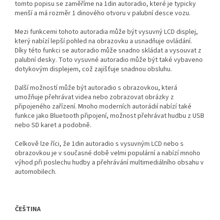
tomto popisu se zaměříme na 1din autoradio, které je typicky
menší a má rozměr 1 dinového otvoru v palubní desce vozu.
Mezi funkcemi tohoto autoradia může být vysuvný LCD displej,
který nabízí lepší pohled na obrazovku a usnadňuje ovládání.
Díky této funkci se autoradio může snadno skládat a vysouvat z
palubní desky. Toto vysuvné autoradio může být také vybaveno
dotykovým displejem, což zajišťuje snadnou obsluhu.
Další možností může být autoradio s obrazovkou, která
umožňuje přehrávat videa nebo zobrazovat obrázky z
připojeného zařízení. Mnoho moderních autorádií nabízí také
funkce jako Bluetooth připojení, možnost přehrávat hudbu z USB
nebo SD karet a podobně.
Celkově lze říci, že 1din autoradio s vysuvným LCD nebo s
obrazovkou je v současné době velmi populární a nabízí mnoho
výhod při poslechu hudby a přehrávání multimediálního obsahu v
automobilech.
ČEŠTINA