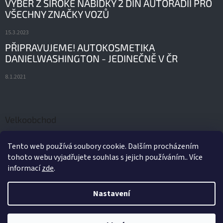
VÝBĚR Z ŠIROKÉ NABÍDKY 2 DIN AUTORÁDIÍ PRO
VŠECHNY ZNAČKY VOZŮ
15.3.2023
PŘIPRAVUJEME! AUTOKOSMETIKA
DANIELWASHINGTON - JEDINEČNĚ V ČR
8.1.2021
Velkoobchod
ORIGINÁLNÍ AUTODÍLY A PŘÍSLUŠENSTVÍ FORD
Tento web používá soubory cookie. Dalším procházením
tohoto webu vyjadřujete souhlas s jejich používáním.. Více
21.2.2022
informací
zde
.
Nastavení
Vytvořil Shoptet