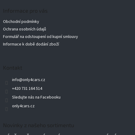
p
a
Informace pro vás
t
Obchodní podmínky
í
Ochrana osobních údajů
Formulář na odstoupení od kupní smlouvy
Informace k době dodání zboží
Kontakt
info
@
only4cars.cz
+420 731 164 514
Sledujte nás na Facebooku
only4cars.cz
Novinky z našeho sortimentu