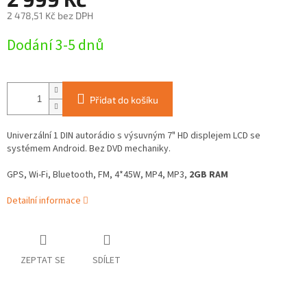
2 478,51 Kč bez DPH
Měrná
Dodání 3-5 dnů
cena:
Přidat do košíku
Univerzální 1 DIN autorádio s výsuvným 7" HD displejem LCD se
systémem Android. Bez DVD mechaniky.
GPS, Wi-Fi, Bluetooth, FM,
4*45W, MP4, MP3,
2GB RAM
Detailní informace
ZEPTAT SE
SDÍLET