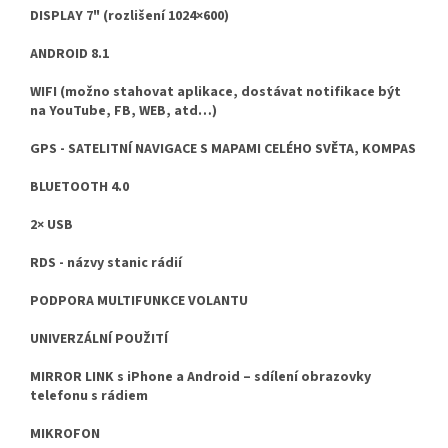
DISPLAY 7" (rozlišení 1024×600)
ANDROID 8.1
WIFI (možno stahovat aplikace, dostávat notifikace být
na YouTube, FB, WEB, atd…)
GPS - SATELITNÍ NAVIGACE S MAPAMI CELÉHO SVĚTA, KOMPAS
BLUETOOTH 4.0
2× USB
RDS - názvy stanic rádií
PODPORA MULTIFUNKCE VOLANTU
UNIVERZÁLNÍ POUŽITÍ
MIRROR LINK s iPhone a Android – sdílení obrazovky
telefonu s rádiem
MIKROFON