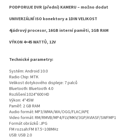
PODPORUJE DVR (přední) KAMERU – možno dodat
UNIVERZÁLNÍ ISO konektory a 1DIN VELIKOST
4jádrový procesor, 16GB interní paměti, 1GB RAM
VÝKON 4×45 WATTŮ, 12V
Technické parametry:
Systém: Android 10.0
Radio Chip: MTK
Velikost dotykového displeje: 7 palců
Bluetooth: Bluetooth 4.0
Rozlišení:1024*600 HD
Výkon: 4*45W
Paměť: 2 GB RAM
Audio formát: MP3/WMA/WA/OGG/FLAC/APE
Video formát: RM/RMVB/MP4/FLV/MKV/3GP/AVIASF/SWFMP1
Formát obrázků :JPG
FM rozsah:FM 87.5~108MHz
USB: USB 2.0