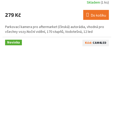
Skladem
(1 ks)
279 Kč
Do košíku
Parkovací kamera pro aftermarket (čínská) autorádia, vhodná pro
všechny vozy.Noční vidění, 170 stupňů, Vodotešná, 12 led
Novinka
Kód:
CAM4LED