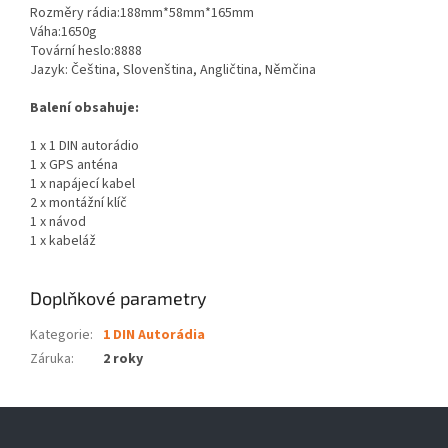
Rozměry rádia:188mm*58mm*165mm
Váha:1650g
Tovární heslo:8888
Jazyk: Čeština, Slovenština, Angličtina, Němčina
Balení obsahuje:
1 x 1 DIN autorádio
1 x GPS
anténa
1 x napájecí kabel
2 x montážní klíč
1 x návod
1 x kabeláž
Doplňkové parametry
Kategorie
:
1 DIN Autorádia
Záruka
:
2 roky
Z
á