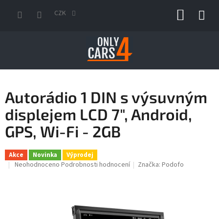
Přejít
NÁKUP
na
CZK
obsah
KOŠÍK
Autorádio 1 DIN s výsuvným
displejem LCD 7", Android,
GPS, Wi-Fi - 2GB
Akce
Novinka
Výprodej
Průměrné
Neohodnoceno
Podrobnosti hodnocení
Značka:
Podofo
hodnocení
produktu
je
0,0
z