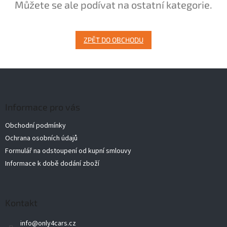
Můžete se ale podívat na ostatní kategorie.
ZPĚT DO OBCHODU
Z
á
p
a
Informace pro vás
t
Obchodní podmínky
í
Ochrana osobních údajů
Formulář na odstoupení od kupní smlouvy
Informace k době dodání zboží
Kontakt
info
@
only4cars.cz