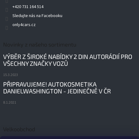
+420 731 164 514
Sledujte nás na Facebooku
only4cars.cz
Novinky z našeho sortimentu
VÝBĚR Z ŠIROKÉ NABÍDKY 2 DIN AUTORÁDIÍ PRO
VŠECHNY ZNAČKY VOZŮ
15.3.2023
PŘIPRAVUJEME! AUTOKOSMETIKA
DANIELWASHINGTON - JEDINEČNĚ V ČR
8.1.2021
Velkoobchod