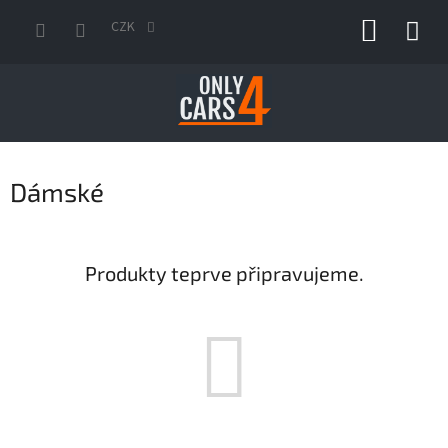
Přejít
NÁKUP
na
CZK
obsah
KOŠÍK
Dámské
Produkty teprve připravujeme.