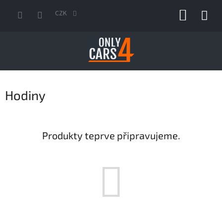
Přejít
NÁKUP
na
CZK
obsah
KOŠÍK
Hodiny
Produkty teprve připravujeme.