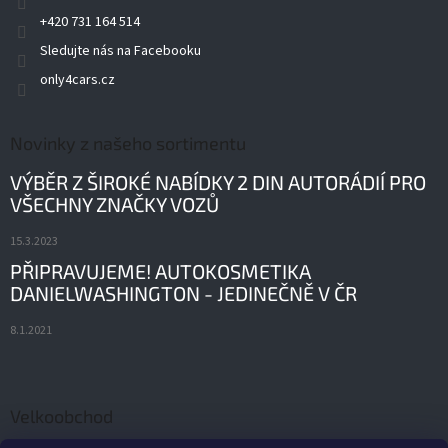
+420 731 164 514
Sledujte nás na Facebooku
only4cars.cz
Novinky z našeho sortimentu
VÝBĚR Z ŠIROKÉ NABÍDKY 2 DIN AUTORÁDIÍ PRO
VŠECHNY ZNAČKY VOZŮ
15.3.2023
PŘIPRAVUJEME! AUTOKOSMETIKA
DANIELWASHINGTON - JEDINEČNĚ V ČR
8.1.2021
Velkoobchod