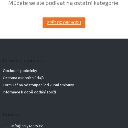
Můžete se ale podívat na ostatní kategorie.
ZPĚT DO OBCHODU
Z
á
p
a
Informace pro vás
t
Obchodní podmínky
í
Ochrana osobních údajů
Formulář na odstoupení od kupní smlouvy
Informace k době dodání zboží
Kontakt
info
@
only4cars.cz