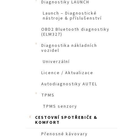
Diagnostiky LAUNCH
n
e
Launch – Diagnostické
nástroje & příslušenství
l
OBD2 Bluetooth diagnostiky
(ELM327)
Diagnostika nákladních
vozidel
Univerzální
Licence / Aktualizace
Autodiagnostiky AUTEL
TPMS
TPMS senzory
CESTOVNÍ SPOTŘEBIČE &
KOMFORT
Přenosné kávovary