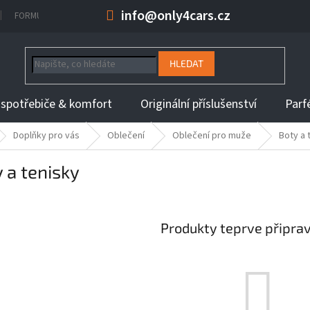
info@only4cars.cz
FORMULÁŘ NA ODSTOUPENÍ OD KUPNÍ SMLOUVY
INFORMACE K DOBĚ 
HLEDAT
 spotřebiče & komfort
Originální příslušenství
Parf
Doplňky pro vás
Oblečení
Oblečení pro muže
Boty a 
 a tenisky
Produkty teprve připra