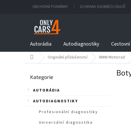
Přejít
OBCHODNÍ PODMÍNKY
OCHRANA OSOBNÍCH ÚDAJŮ
na
obsah
Autorádia
Autodiagnostiky
Cestovní
Domů
Originální příslušenství
BMW Motorrad
P
Boty
Přeskočit
o
Kategorie
kategorie
s
t
AUTORÁDIA
r
a
AUTODIAGNOSTIKY
n
n
Profesionální diagnostiky
í
Univerzální diagnostika
p
a