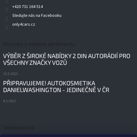
+420 731 164 514
Sledujte nás na Facebooku
only4cars.cz
Novinky z našeho sortimentu
VÝBĚR Z ŠIROKÉ NABÍDKY 2 DIN AUTORÁDIÍ PRO
VŠECHNY ZNAČKY VOZŮ
15.3.2023
PŘIPRAVUJEME! AUTOKOSMETIKA
DANIELWASHINGTON - JEDINEČNĚ V ČR
8.1.2021
Velkoobchod