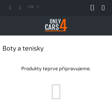
Přejít
NÁKUP
na
CZK
obsah
KOŠÍK
Boty a tenisky
Produkty teprve připravujeme.