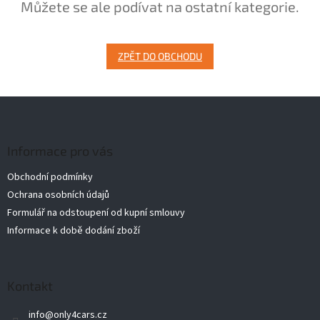
Můžete se ale podívat na ostatní kategorie.
ZPĚT DO OBCHODU
Z
á
p
a
Informace pro vás
t
Obchodní podmínky
í
Ochrana osobních údajů
Formulář na odstoupení od kupní smlouvy
Informace k době dodání zboží
Kontakt
info
@
only4cars.cz