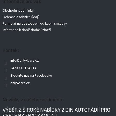
a
Informace pro vás
t
Obchodní podmínky
í
Ochrana osobních údajů
Formulář na odstoupení od kupní smlouvy
Informace k době dodání zboží
Kontakt
info
@
only4cars.cz
+420 731 164 514
Sledujte nás na Facebooku
only4cars.cz
Novinky z našeho sortimentu
VÝBĚR Z ŠIROKÉ NABÍDKY 2 DIN AUTORÁDIÍ PRO
VŠECHNY ZNAČKY VOZŮ