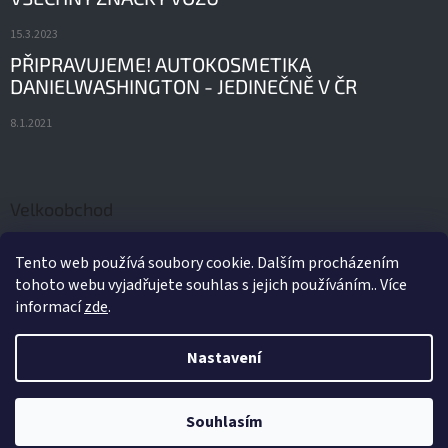
15.3.2023
PŘIPRAVUJEME! AUTOKOSMETIKA
DANIELWASHINGTON - JEDINEČNĚ V ČR
8.1.2021
Velkoobchod
ORIGINÁLNÍ AUTODÍLY A PŘÍSLUŠENSTVÍ FORD
Tento web používá soubory cookie. Dalším procházením
tohoto webu vyjadřujete souhlas s jejich používáním.. Více
21.2.2022
informací
zde
.
Nastavení
Vytvořil Shoptet
Souhlasím
Copyright 2026
Only4Cars
. Všechna práva vyhrazena.