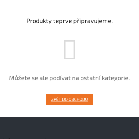
Produkty teprve připravujeme.
Můžete se ale podívat na ostatní kategorie.
ZPĚT DO OBCHODU
Z
á
p