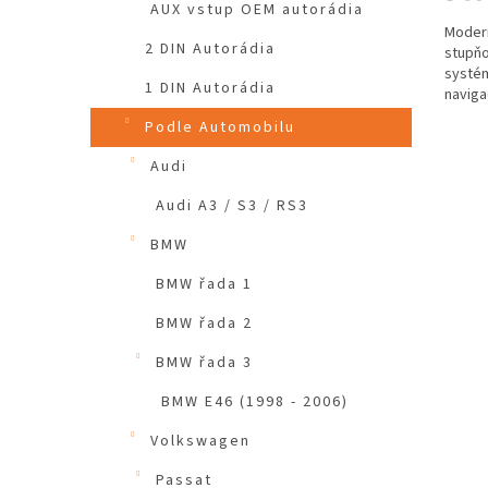
AUX vstup OEM autorádia
Modern
2 DIN Autorádia
stupňo
systé
1 DIN Autorádia
naviga
parkov
Podle Automobilu
Audi
Audi A3 / S3 / RS3
BMW
BMW řada 1
BMW řada 2
BMW řada 3
BMW E46 (1998 - 2006)
Volkswagen
Passat