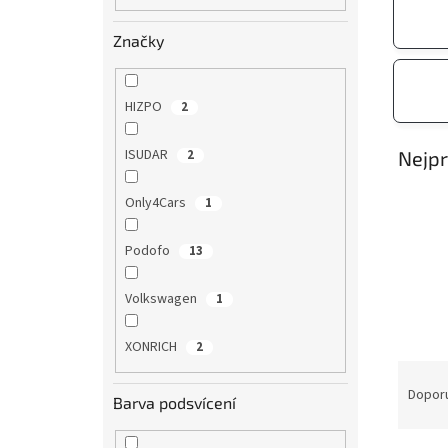
n
Značky
e
l
HIZPO
2
ISUDAR
2
Nejpr
Only4Cars
1
Podofo
13
Volkswagen
1
XONRICH
2
Ř
a
Dopor
Barva podsvícení
z
e