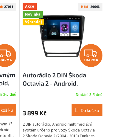
Akce
d:
27011
Kód:
29648
Novinka
Výprodej
Z
Z
DARMA
ZDARMA
D
D
suvným
Autorádio 2 DIN Škoda
A
A
oid,
Octavia 2 - Android,
R
R
Bluetooth, Wii-Fi, USB, GPS
í 3-5 dnů
Dodání 3-5 dnů
M
M
 košíku
Do košíku
3 899 Kč
A
A
vným 7"
2 DIN autorádio, Android multimediální
droid.
systém určeno pro vozy Škoda Octavia
uetooth,
2 Škoda Octavia 2 (2004 - 2013) Funkce:-