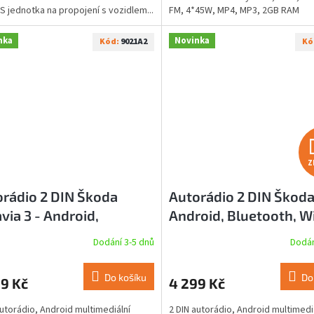
 jednotka na propojení s vozidlem...
FM, 4*45W, MP4, MP3, 2GB RAM
nka
Novinka
Kód:
9021A2
Kó
Z
rádio 2 DIN Škoda
Autorádio 2 DIN Škoda 
via 3 - Android,
Android, Bluetooth, Wi
tooth, Wii-Fi, USB, GPS
USB, GPS
Dodání 3-5 dnů
Dodán
Průměrné
hodnocení
produktu
Do košíku
Do
9 Kč
4 299 Kč
je
5,0
autorádio, Android multimediální
2 DIN autorádio, Android multimedi
z