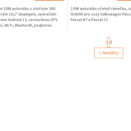
í 1DIN autorádio s otočným 360
2 DIN autorádio včetně rámečku, 
vým 10,1" displejem, operačním
ISUDAR pro vozy Volkswagen Passa
mem Android 13, vestavěnou GPS
Passat B7 a Passat CC
cí, Wi-Fi, Bluetooth, podporou
ací kamery,...
S
1
2
t
r
O
NAHORU
á
v
n
l
k
á
o
d
v
a
á
c
n
í
í
p
r
v
k
y
v
ý