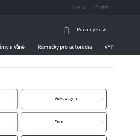
DODÁNÍ ZBOŽÍ
CZK
Přihlášení
NÁKUPNÍ
Prázdný košík
KOŠÍK
émy a Vůně
Rámečky pro autorádia
VÝPRODEJ
Volkswagen
Ford