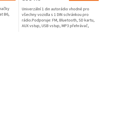
A
5,0
značky
Univerzální 1 din autorádio vhodné pro
z
t B6,
všechny vozidla s 1 DIN schránkou pro
5
rádio.Podporuje: FM, Bluetooth, SD kartu,
hvězdiček.
AUX vstup, USB vstup, MP3 přehrávač,
Handsfree...