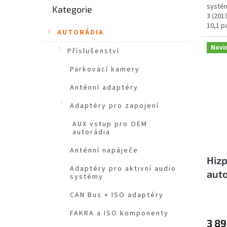
systém
Kategorie
kategorie
3 (201
10,1 p
AUTORÁDIA
HD...
Novi
Příslušenství
Parkovací kamery
Anténní adaptéry
Adaptéry pro zapojení
AUX vstup pro OEM
autorádia
Anténní napáječe
Hizp
Adaptéry pro aktivní audio
auto
systémy
1GB 
CAN Bus + ISO adaptéry
FAKRA a ISO komponenty
3 89