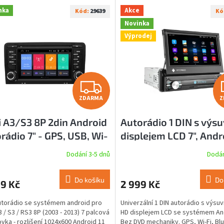
nka
Akce
Kód:
29639
Kó
Novinka
Výprodej
Z
ZDARMA
Z
D
 A3/S3 8P 2din Android
Autorádio 1 DIN s vý
A
rádio 7" - GPS, USB, Wi-
displejem LCD 7", Andr
R
BT - Originální vzhled
GPS, Wi-Fi - 2GB
Dodání 3-5 dnů
Dodán
M
Do košíku
Do
9 Kč
2 999 Kč
A
utorádio se systémem android pro
Univerzální 1 DIN autorádio s výsu
3 / S3 / RS3 8P (2003 - 2013) 7 palcová
HD displejem LCD se systémem An
vka - rozlišení 1024x600 Android 11
Bez DVD mechaniky. GPS, Wi-Fi, Bl