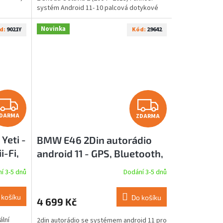
systém Android 11- 10 palcová dotykové
LCD, tvrzené sklo,...
Novinka
d:
9021Y
Kód:
29642
Z
Z
DARMA
ZDARMA
D
D
Yeti -
BMW E46 2Din autorádio
A
A
i-Fi,
android 11 - GPS, Bluetooth,
R
R
USB, OEM vzhled
í 3-5 dnů
Dodání 3-5 dnů
M
M
 košíku
Do košíku
4 699 Kč
A
A
ální
2din autorádio se systémem android 11 pro