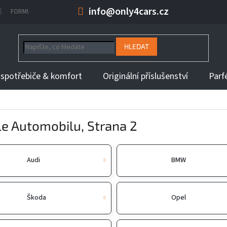
info@only4cars.cz
FORMULÁŘ NA ODSTOUPENÍ OD KUPNÍ SMLOUVY
INFORMACE K DOBĚ 
HLEDAT
 spotřebiče & komfort
Originální příslušenství
Parf
le Automobilu
, Strana 2
Audi
BMW
Škoda
Opel