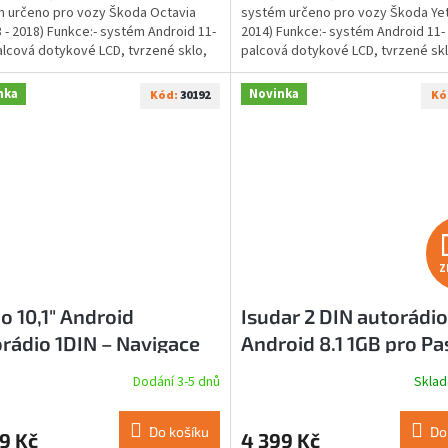
 určeno pro vozy Škoda Octavia
systém určeno pro vozy Škoda Yeti
5
3 - 2018) Funkce:- systém Android 11-
2014) Funkce:- systém Android 11-
hvězdiček.
alcová dotykové LCD, tvrzené sklo,
palcová dotykové LCD, tvrzené skl
rozlišení- 1...
nka
Novinka
Kód:
30192
Kó
Z
o 10,1" Android
Isudar 2 DIN autorádio
rádio 1DIN – Navigace
Android 8.1 1GB pro Pa
RAM - otočný displej
B6, B7, CC - GPS, Wi-Fi
Dodání 3-5 dnů
Skla
Do košíku
Do
9 Kč
4 399 Kč