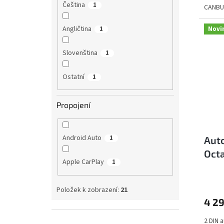
Čeština
1
CANBUS
Angličtina
Novi
1
Slovenština
1
Ostatní
1
Propojení
Android Auto
1
Auto
Octa
Apple CarPlay
1
Blue
Položek k zobrazení:
21
4 29
2 DIN 
Přeskočit