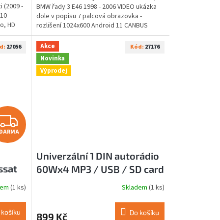
 (2009 -
BMW řady 3 E46 1998 - 2006 VIDEO ukázka
 10
dole v popisu 7 palcová obrazovka -
o, HD
rozlišení 1024x600 Android 11 CANBUS
jednotka na...
Akce
d:
27056
Kód:
27176
Novinka
Výprodej
Z
DARMA
D
Univerzální 1 DIN autorádio
A
ssat
60Wx4 MP3 / USB / SD card
R
/ AUX / FM
dem
(1 ks)
Skladem
(1 ks)
Průměrné
M
hodnocení
produktu
 košíku
Do košíku
899 Kč
je