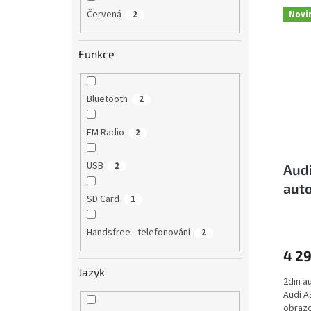
V
n
Červená
2
Novi
ý
í
p
p
i
r
Funkce
s
o
p
d
r
u
Bluetooth
2
o
k
d
t
FM Radio
2
u
ů
k
USB
2
Audi
t
auto
ů
SD Card
1
Fi, 
Handsfree - telefonování
2
4 29
Jazyk
2din a
Audi A
obrazo