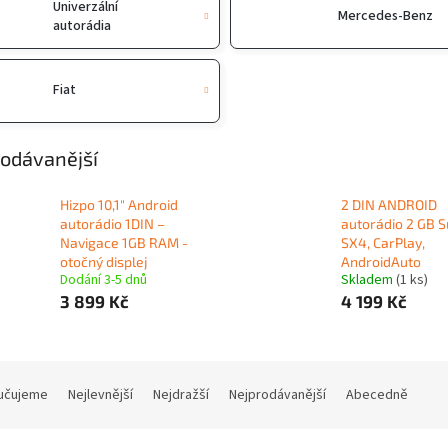
Univerzální
Mercedes-Benz
autorádia
Fiat
odávanější
Hizpo 10,1" Android
2 DIN ANDROID
autorádio 1DIN –
autorádio 2 GB S
Navigace 1GB RAM -
SX4, CarPlay,
otočný displej
AndroidAuto
Dodání 3-5 dnů
Skladem
(1 ks)
3 899 Kč
4 199 Kč
učujeme
Nejlevnější
Nejdražší
Nejprodávanější
Abecedně