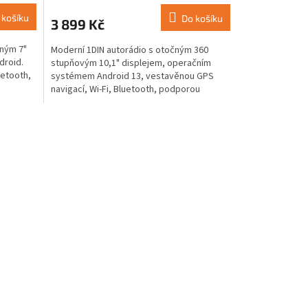
M
 košíku
Do košíku
3 899 Kč
A
vným 7"
Moderní 1DIN autorádio s otočným 360
droid.
stupňovým 10,1" displejem, operačním
uetooth,
systémem Android 13, vestavěnou GPS
navigací, Wi-Fi, Bluetooth, podporou
parkovací kamery,...