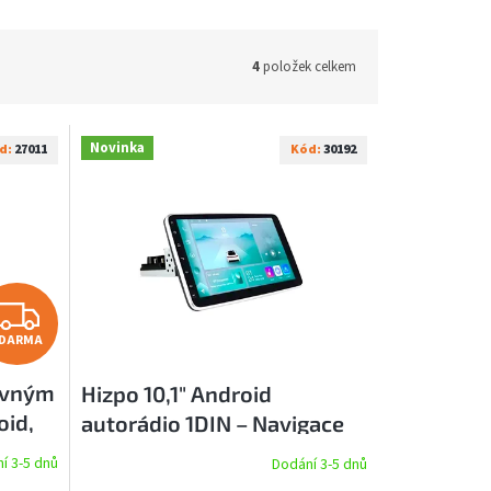
4
položek celkem
Novinka
d:
27011
Kód:
30192
Z
DARMA
D
suvným
Hizpo 10,1" Android
A
oid,
autorádio 1DIN – Navigace
R
1GB RAM - otočný displej
í 3-5 dnů
Dodání 3-5 dnů