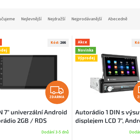
učujeme
Nejlevnější
Nejdražší
Nejprodávanější
Abecedně
Akce
Kód:
266
Kó
odej
Novinka
Výprodej
Z
ZDARMA
Z
D
N 7" univerzální Android
Autorádio 1 DIN s vý
A
rádio 2GB / RDS
displejem LCD 7", Andr
R
GPS, Wi-Fi - 2GB
Dodání 3-5 dnů
Dodán