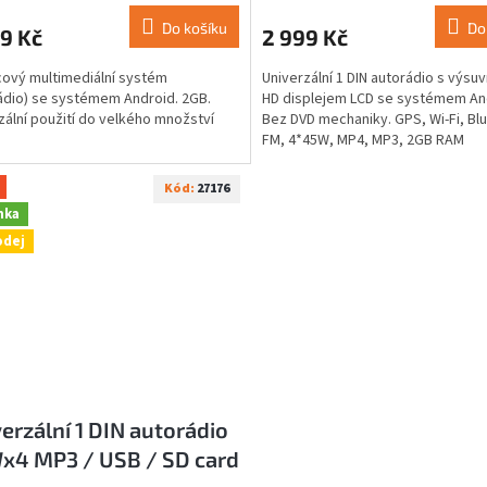
M
Do košíku
Do
9 Kč
2 999 Kč
A
lcový multimediální systém
Univerzální 1 DIN autorádio s výsu
ádio) se systémem Android. 2GB.
HD displejem LCD se systémem An
zální použití do velkého množství
Bez DVD mechaniky. GPS, Wi-Fi, Bl
FM, 4*45W, MP4, MP3, 2GB RAM
Kód:
27176
nka
odej
erzální 1 DIN autorádio
x4 MP3 / USB / SD card