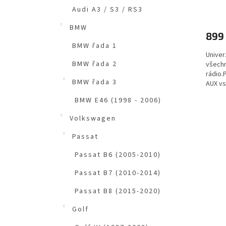
/ A
Průmě
Audi A3 / S3 / RS3
hodno
produ
BMW
899
je
5,0
BMW řada 1
Univer
z
BMW řada 2
všechn
5
rádio.
hvězdi
BMW řada 3
AUX vs
Handsf
BMW E46 (1998 - 2006)
Volkswagen
Passat
Passat B6 (2005-2010)
Passat B7 (2010-2014)
Passat B8 (2015-2020)
Golf