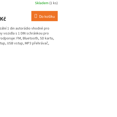
UX / FM
Skladem
(1 ks)
rné
cení
ktu
Do košíku
 Kč
zální 1 din autorádio vhodné pro
y vozidla s 1 DIN schránkou pro
Podporuje: FM, Bluetooth, SD kartu,
ček.
tup, USB vstup, MP3 přehrávač,
ree...
O
v
l
á
d
a
c
í
p
r
v
k
y