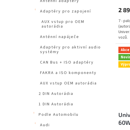
Anténní adaptéry
2 89
Adaptéry pro zapojení
7 - pa
AUX vstup pro OEM
(autor
autorádia
Univer
Anténní napáječe
vozů.
Adaptéry pro aktivní audio
Akce
systémy
Novi
CAN Bus + ISO adaptéry
Výpr
FAKRA a ISO komponenty
AUX vstup OEM autorádia
2 DIN Autorádia
1 DIN Autorádia
Univ
Podle Automobilu
60W
Audi