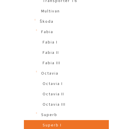
Transporter T6
Multivan
Škoda
Fabia
Fabia I
Fabia II
Fabia III
Octavia
Octavia I
Octavia II
Octavia III
Superb
Superb I