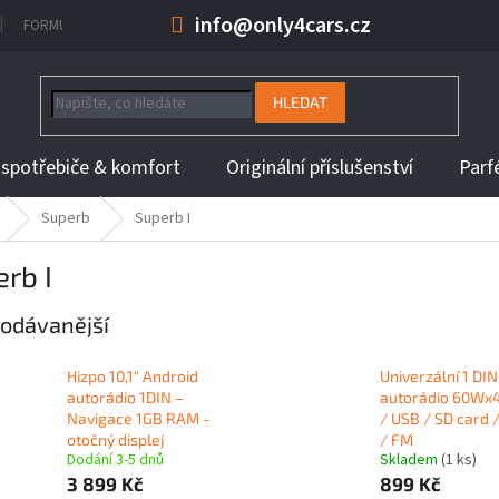
info@only4cars.cz
FORMULÁŘ NA ODSTOUPENÍ OD KUPNÍ SMLOUVY
INFORMACE K DOBĚ 
HLEDAT
 spotřebiče & komfort
Originální příslušenství
Parf
Superb
Superb I
rb I
odávanější
Hizpo 10,1" Android
Univerzální 1 DIN
autorádio 1DIN –
autorádio 60Wx
Navigace 1GB RAM -
/ USB / SD card 
otočný displej
/ FM
Dodání 3-5 dnů
Skladem
(1 ks)
3 899 Kč
899 Kč