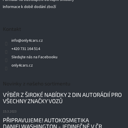
Informace k době dodání zboží
Kontakt
info
@
only4cars.cz
+420 731 164 514
Sledujte nás na Facebooku
only4cars.cz
Novinky z našeho sortimentu
VÝBĚR Z ŠIROKÉ NABÍDKY 2 DIN AUTORÁDIÍ PRO
VŠECHNY ZNAČKY VOZŮ
15.3.2023
PŘIPRAVUJEME! AUTOKOSMETIKA
DANIELWASHINGTON - JEDINEČNĚ V ČR