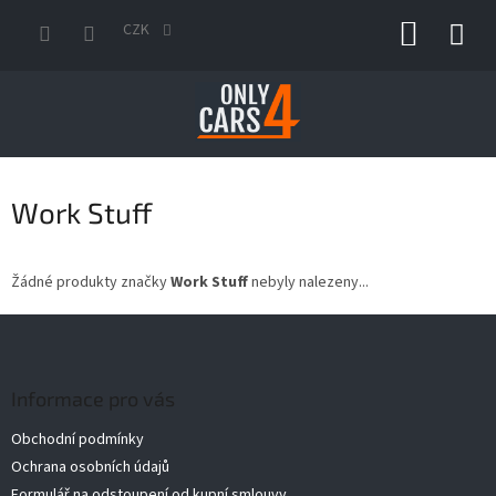
Přejít
NÁKUP
na
CZK
obsah
KOŠÍK
Work Stuff
Žádné produkty značky
Work Stuff
nebyly nalezeny...
Z
á
p
a
Informace pro vás
t
Obchodní podmínky
í
Ochrana osobních údajů
Formulář na odstoupení od kupní smlouvy