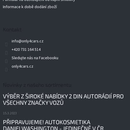
Informace k době dodání zboží
Kontakt
info
@
only4cars.cz
+420 731 164 514
Sledujte nás na Facebooku
only4cars.cz
Novinky z našeho sortimentu
VÝBĚR Z ŠIROKÉ NABÍDKY 2 DIN AUTORÁDIÍ PRO
VŠECHNY ZNAČKY VOZŮ
15.3.2023
PŘIPRAVUJEME! AUTOKOSMETIKA
DANIELWASHINGTON - JEDINEČNĚ V ČR