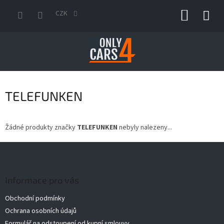
Přejít
NÁKUP
na
CZK
obsah
KOŠÍK
TELEFUNKEN
Žádné produkty značky
TELEFUNKEN
nebyly nalezeny...
Z
á
p
a
Informace pro vás
t
Obchodní podmínky
í
Ochrana osobních údajů
Formulář na odstoupení od kupní smlouvy