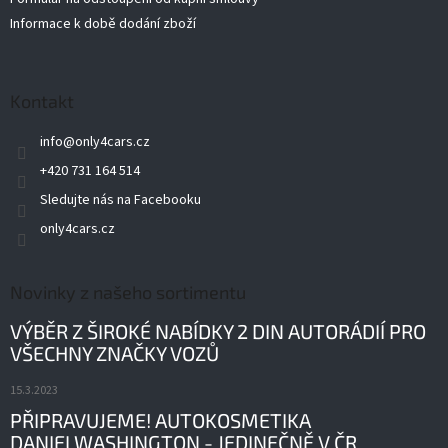
Informace k době dodání zboží
Kontakt
info
@
only4cars.cz
+420 731 164 514
Sledujte nás na Facebooku
only4cars.cz
Novinky z našeho sortimentu
VÝBĚR Z ŠIROKÉ NABÍDKY 2 DIN AUTORÁDIÍ PRO
VŠECHNY ZNAČKY VOZŮ
15.3.2023
PŘIPRAVUJEME! AUTOKOSMETIKA
DANIELWASHINGTON - JEDINEČNĚ V ČR