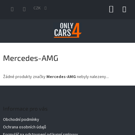
Přejít
NÁKUP
na
CZK
obsah
KOŠÍK
Mercedes-AMG
Žádné produkty značky
Mercedes-AMG
nebyly nalezeny...
Z
á
p
a
Informace pro vás
t
Obchodní podmínky
í
Ochrana osobních údajů
Formulář na odstoupení od kupní smlouvy