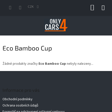
Přejít
NÁKUP
na
CZK
obsah
KOŠÍK
Eco Bamboo Cup
Žádné produkty značky
Eco Bamboo Cup
nebyly nalezeny...
Z
á
p
a
Informace pro vás
t
Obchodní podmínky
í
Ochrana osobních údajů
Formulář na odstoupení od kupní smlouvy