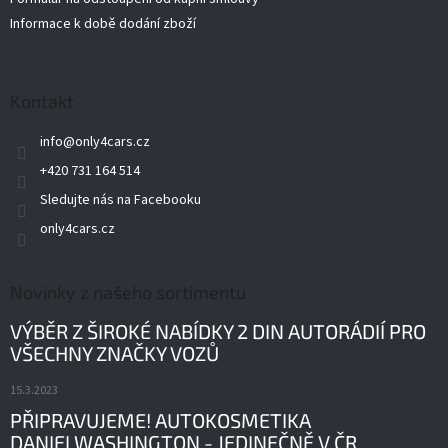
Informace k době dodání zboží
Kontakt
info
@
only4cars.cz
+420 731 164 514
Sledujte nás na Facebooku
only4cars.cz
Novinky z našeho sortimentu
VÝBĚR Z ŠIROKÉ NABÍDKY 2 DIN AUTORÁDIÍ PRO
VŠECHNY ZNAČKY VOZŮ
15.3.2023
PŘIPRAVUJEME! AUTOKOSMETIKA
DANIELWASHINGTON - JEDINEČNĚ V ČR