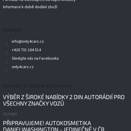
Informace k době dodání zboží
Kontakt
info
@
only4cars.cz
+420 731 164 514
Sledujte nás na Facebooku
only4cars.cz
Novinky z našeho sortimentu
VÝBĚR Z ŠIROKÉ NABÍDKY 2 DIN AUTORÁDIÍ PRO
VŠECHNY ZNAČKY VOZŮ
15.3.2023
PŘIPRAVUJEME! AUTOKOSMETIKA
DANIELWASHINGTON - JEDINEČNĚ V ČR