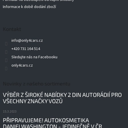
Informace k době dodání zboží
Kontakt
info
@
only4cars.cz
+420 731 164 514
Sledujte nás na Facebooku
only4cars.cz
Novinky z našeho sortimentu
VÝBĚR Z ŠIROKÉ NABÍDKY 2 DIN AUTORÁDIÍ PRO
VŠECHNY ZNAČKY VOZŮ
15.3.2023
PŘIPRAVUJEME! AUTOKOSMETIKA
DANIELWASHINGTON - JEDINEČNĚ V ČR