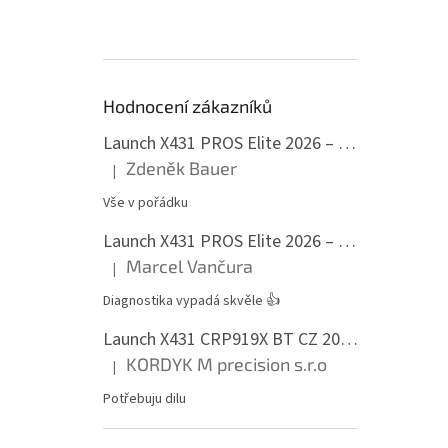
Hodnocení zákazníků
Launch X431 PROS Elite 2026 – profesionální diagnostika všech jednotek, 37+ servisních funkcí, ECU kódování, Active Test, čeština
Zdeněk Bauer
|
Hodnocení produktu je 5 z 5 hvězdiček.
Vše v pořádku
Launch X431 PROS Elite 2026 – profesionální diagnostika všech jednotek, 37+ servisních funkcí, ECU kódování, Active Test, čeština
Marcel Vančura
|
Hodnocení produktu je 5 z 5 hvězdiček.
Diagnostika vypadá skvěle 👍
Launch X431 CRP919X BT CZ 2026 – profesionální diagnostika, všechny řídicí jednotky, aktivní testy, ECU kódování
KORDYK M precision s.r.o
|
Hodnocení produktu je 5 z 5 hvězdiček.
Potřebuju dilu