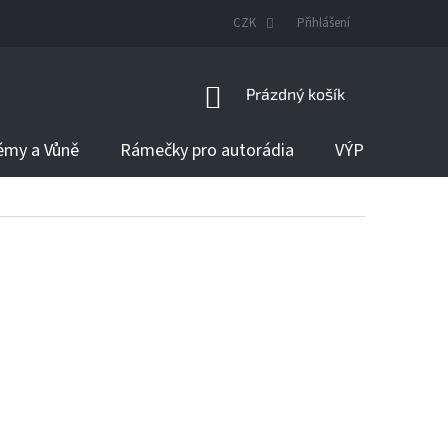
DODÁNÍ ZBOŽÍ
CZK
Přihlášení
NÁKUPNÍ
Prázdný košík
KOŠÍK
émy a Vůně
Rámečky pro autorádia
VÝPRODEJ