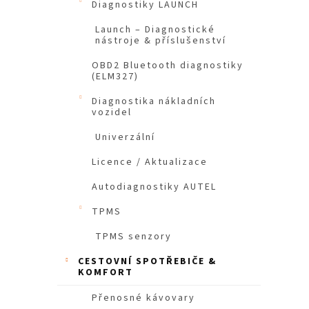
Diagnostiky LAUNCH
n
e
Launch – Diagnostické
nástroje & příslušenství
l
OBD2 Bluetooth diagnostiky
(ELM327)
Diagnostika nákladních
vozidel
Univerzální
Licence / Aktualizace
Autodiagnostiky AUTEL
TPMS
TPMS senzory
CESTOVNÍ SPOTŘEBIČE &
KOMFORT
Přenosné kávovary