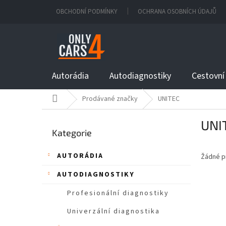
Přejít
OBCHODNÍ PODMÍNKY
OCHRANA OSOBNÍCH ÚDAJŮ
na
obsah
Autorádia
Autodiagnostiky
Cestovní
Domů
Prodávané značky
UNITEC
P
UNI
Přeskočit
o
Kategorie
kategorie
s
t
AUTORÁDIA
Žádné p
r
a
AUTODIAGNOSTIKY
n
n
Profesionální diagnostiky
í
Univerzální diagnostika
p
a