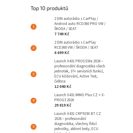
Top 10 produktů
2 DIN autorádio s CarPlay /
Android auto RCD360 PRO VW /
ŠKODA / SEAT
7 749 Kč
2 DIN autorádio s CarPlay
RCD360 VW / ŠKODA / SEAT
6 699 Kč
Launch X431 PROS Elite 2026 –
profesionální diagnostika všech
jednotek, 37+ servisních funkcí,
ECU kódování, Active Test,
čeština
12 040 Kč
Launch X431 IMMO Plus CZ + X-
PROG3 2026
29 819 Kč
Launch X431 CRP919X BT CZ
2026 – profesionální
diagnostika, všechny řídicí
jednotky, aktivní testy, ECU