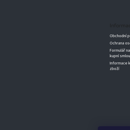
á
p
a
t
Informac
í
Obchodní 
Ochrana os
Formulář n
kupní smlo
Informace 
zboží