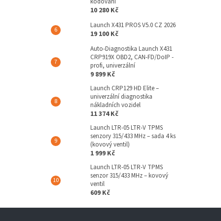
kódování
10 280 Kč
Launch X431 PROS V5.0 CZ 2026
19 100 Kč
Auto-Diagnostika Launch X431
CRP919X OBD2, CAN-FD/DoIP -
profi, univerzální
9 899 Kč
Launch CRP129 HD Elite –
univerzální diagnostika
nákladních vozidel
11 374 Kč
Launch LTR-05 LTR-V TPMS
senzory 315/433 MHz – sada 4 ks
(kovový ventil)
1 999 Kč
Launch LTR-05 LTR-V TPMS
senzor 315/433 MHz – kovový
ventil
609 Kč
Z