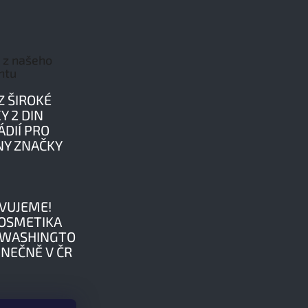
 z našeho
ntu
Z ŠIROKÉ
Y 2 DIN
DIÍ PRO
NY ZNAČKY
VUJEME!
OSMETIKA
LWASHINGTO
INEČNĚ V ČR