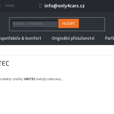
info@only4cars.cz
FORMULÁŘ NA ODSTOUPENÍ OD KUPNÍ SMLOUVY
INFORMACE K DOBĚ 
HLEDAT
 spotřebiče & komfort
Originální příslušenství
Parf
TEC
rodukty značky
UNITEC
nebyly nalezeny...