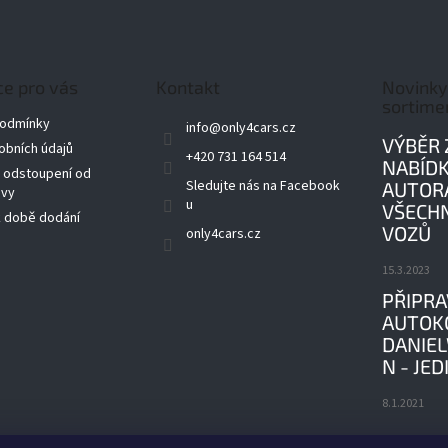
e pro vás
Kontakt
Novinky
sortime
podmínky
info
@
only4cars.cz
VÝBĚR 
obních údajů
+420 731 164 514
NABÍDK
a odstoupení od
Sledujte nás na Facebook
AUTORÁ
uvy
u
VŠECH
k době dodání
VOZŮ
only4cars.cz
15.3.2023
PŘIPRA
AUTOK
DANIE
N - JED
8.1.2021