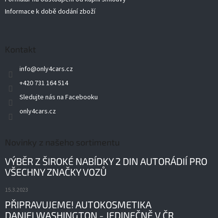
Informace k době dodání zboží
Kontakt
info
@
only4cars.cz
+420 731 164 514
Sledujte nás na Facebooku
only4cars.cz
Novinky z našeho sortimentu
VÝBĚR Z ŠIROKÉ NABÍDKY 2 DIN AUTORÁDIÍ PRO
VŠECHNY ZNAČKY VOZŮ
15.3.2023
PŘIPRAVUJEME! AUTOKOSMETIKA
DANIELWASHINGTON - JEDINEČNĚ V ČR