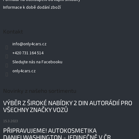
Informace k době dodání zboží
Kontakt
info
@
only4cars.cz
+420 731 164 514
Sledujte nás na Facebooku
only4cars.cz
Novinky z našeho sortimentu
VÝBĚR Z ŠIROKÉ NABÍDKY 2 DIN AUTORÁDIÍ PRO
VŠECHNY ZNAČKY VOZŮ
15.3.2023
PŘIPRAVUJEME! AUTOKOSMETIKA
DANIELWASHINGTON - JEDINEČNĚ V ČR