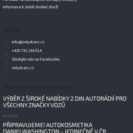
Informace k době dodání zboží
Kontakt
info
@
only4cars.cz
+420 731 164 514
Sledujte nás na Facebooku
only4cars.cz
Novinky z našeho sortimentu
VÝBĚR Z ŠIROKÉ NABÍDKY 2 DIN AUTORÁDIÍ PRO
VŠECHNY ZNAČKY VOZŮ
15.3.2023
PŘIPRAVUJEME! AUTOKOSMETIKA
DANIELWASHINGTON - JEDINEČNĚ V ČR