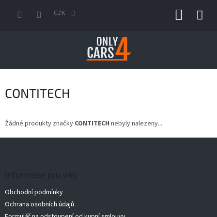
Přejít
NÁKUP
na
CZK
obsah
KOŠÍK
CONTITECH
Žádné produkty značky
CONTITECH
nebyly nalezeny...
Z
á
p
a
Informace pro vás
t
Obchodní podmínky
í
Ochrana osobních údajů
Formulář na odstoupení od kupní smlouvy